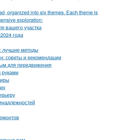
rad, organized into six themes. Each theme is
hensive exploration:
ля вашего участка
2024 года
а: лучшие методы
он: советы и рекомендации
ным для передвижения
и руками
тиры
щих
ерьеру
ринадлежностей
ремонтов
именно вам