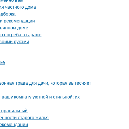
ия частного дома
одборка
 и рекомендации
евянном доме
ю погреба в гараже
своими руками
лке
зонная трава для дачи, которая вытесняет
 вашу комнату уютной и стильной: их
ь правильный
енности старого жилья
рекомендации