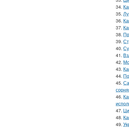
34.
Ка
35.
Лу
36.
Ка
37.
Ка
38.
Пр
39.
Ст
40.
Су
41.
Вз
42.
Мо
43.
Ка
44.
По
45.
Са
сорня
46.
Ка
испол
47.
Ци
48.
Ка
49.
Ук