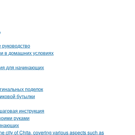
ь
е руководство
ми в домашних условиях
ция для начинающих
игинальных поделок
тиковой бутылки
ошаговая инструкция
воими руками
чинающих
he city of Chita, covering various aspects such as