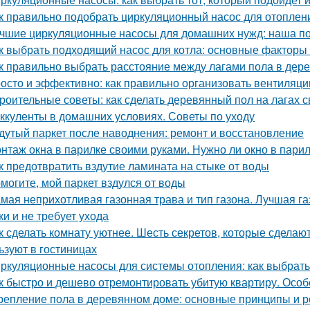
к правильно подобрать циркуляционный насос для отоплен
чшие циркуляционные насосы для домашних нужд: наша п
к выбрать подходящий насос для котла: основные факторы
к правильно выбрать расстояние между лагами пола в дер
осто и эффективно: как правильно организовать вентиляци
роительные советы: как сделать деревянный пол на лагах 
ккуленты в домашних условиях. Советы по уходу
дутый паркет после наводнения: ремонт и восстановление
нтаж окна в парилке своими руками. Нужно ли окно в пари
к предотвратить вздутие ламината на стыке от воды
могите, мой паркет вздулся от воды
мая неприхотливая газонная трава и тип газона. Лучшая га
ки и не требует ухода
к сделать комнату уютнее. Шесть секретов, которые сделают
ьзуют в гостиницах
ркуляционные насосы для системы отопления: как выбрат
к быстро и дешево отремонтировать убитую квартиру. Особ
репление пола в деревянном доме: основные принципы и 