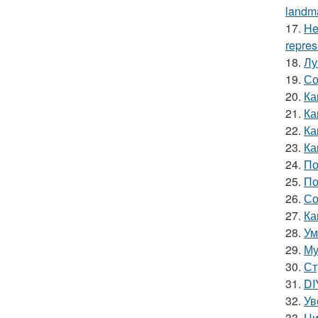
landma
17.
He
repres
18.
Лу
19.
Со
20.
Ка
21.
Ка
22.
Ка
23.
Ка
24.
По
25.
По
26.
Со
27.
Ка
28.
Ум
29.
Му
30.
Ст
31.
DI
32.
Ув
33.
Ци