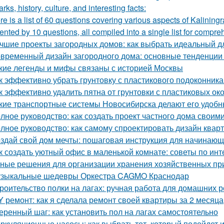
rks, history, culture, and interesting facts:
re is a list of 60 questions covering various aspects of Kalining
ented by 10 questions, all compiled into a single list for compre
чшие проекты загородных домов: как выбрать идеальный д
временный дизайн загородного дома: основные тенденции 
кие легенды и мифы связаны с историей Москвы
к эффективно убрать грунтовку с пластикового подоконник
к эффективно удалить пятна от грунтовки с пластиковых ок
кие транспортные системы Новосибирска делают его удоб
лное руководство: как создать проект частного дома своим
лное руководство: как самому спроектировать дизайн квар
здай свой дом мечты: пошаговая инструкция для начинаю
к создать уютный офис в маленькой комнате: советы по инт
ные решения для организации хранения хозяйственных п
зыкальные шедевры Оркестра CAGMO Краснодар
роительство полки на лагах: ручная работа для домашних 
Y ремонт: как я сделала ремонт своей квартиры за 2 месяца
еренный шаг: как установить пол на лагах самостоятельно
ркуляционные насосы: как выбрать тот, который подойдет 