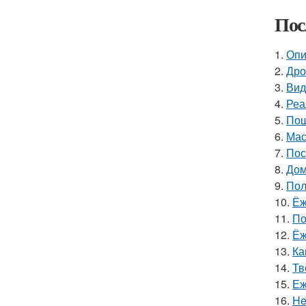
Пос
1.
Опи
2.
Дро
3.
Вид
4.
Реа
5.
Пош
6.
Мас
7.
Пос
8.
Дом
9.
Пол
10.
Ёж
11.
По
12.
Ёж
13.
Ка
14.
Тв
15.
Еж
16.
He