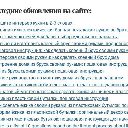
ледние обновления на сайте:
шите интерьер кухни в 2-3 словах.
вяная или электрическая банная печь: какая лучше выбрат
ы каменок печей для бани: выбор идеального варианта
льно ли изготовить клееный брус своими руками: подробно
аговая инструкция: как сделать клееный брус своими рука
терская своими руками: как сделать клееный брус дома
троение дома из бруса своими руками: пошаговая инструк
 из бруса своими руками: пошаговая инструкция
ное руководство по монтажу дома из бруса: шаг за шагом
ики из пластиковых бутылок: мастер-класс по созданию ор
шаговый мастер-класс: как сделать ежика из шишек и плас
ик из пластиковой бутылки: пошаговая инструкция
к сделать ежика своими руками из пластиковых бутылок: п
орим ёжика из пластиковой бутылки: оригинальный декор с
ик из пластиковых бутылок: пошаговая инструкция для на
re is a list of 10 questions based on the thought process about t