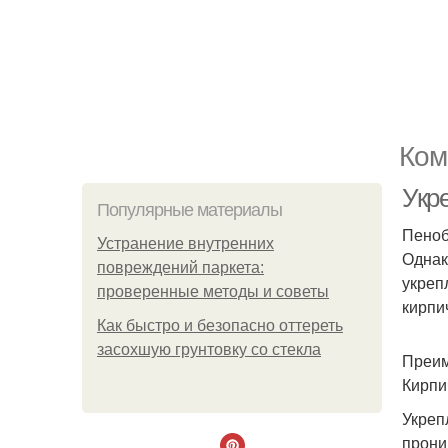
Ком
Укр
Популярные материалы
Пеноб
Устранение внутренних
Однак
повреждений паркета:
укреп
проверенные методы и советы
кирпи
Как быстро и безопасно оттереть
засохшую грунтовку со стекла
Преим
Кирпи
Укреп
прони