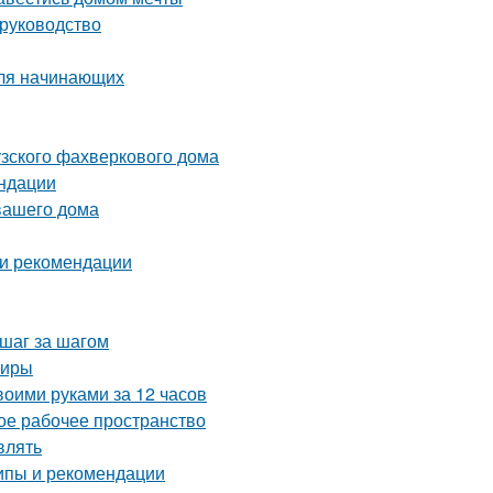
 руководство
для начинающих
узского фахверкового дома
ендации
вашего дома
 и рекомендации
 шаг за шагом
тиры
воими руками за 12 часов
ое рабочее пространство
влять
ипы и рекомендации