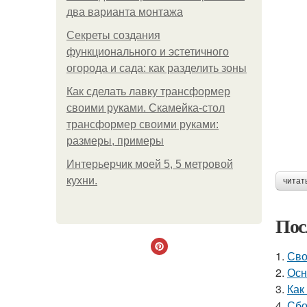
два варианта монтажа
Секреты создания
функционального и эстетичного
огорода и сада: как разделить зоны
Как сделать лавку трансформер
своими руками. Скамейка-стол
трансформер своими руками:
размеры, примеры
Интерьерчик моей 5, 5 метровой
кухни.
читат
Пос
1.
Сво
2.
Осн
3.
Как
4.
Сбо