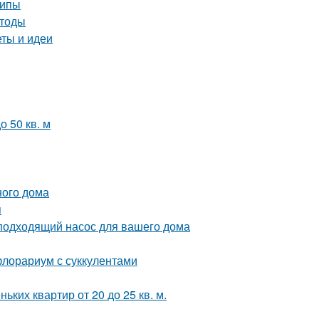
ципы
етоды
еты и идеи
 50 кв. м
ного дома
я
подходящий насос для вашего дома
флорариум с суккулентами
ких квартир от 20 до 25 кв. м.