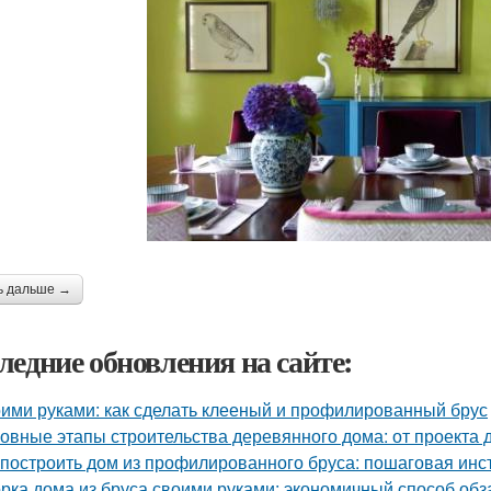
ь дальше →
ледние обновления на сайте:
ими руками: как сделать клееный и профилированный брус
овные этапы строительства деревянного дома: от проекта 
 построить дом из профилированного бруса: пошаговая инс
рка дома из бруса своими руками: экономичный способ об