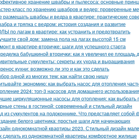
фективное хранение швабры и пылесоса: основные прин
стер-класс по хранению швабров и ведер: проверенные м
е размещать швабры и ведра в квартире: практические сов
абра и тряпка с ведром: история создания и развитие
ЛЫ по лагам в квартире: как устранить и предотвратить
учшите свой дом: замена пола на лагах высотой 15 см
монт в квартире-вторичке: шаги для успешного старта
ределка бабушкиной вторички: как я увеличил ее площадь до
ивительные суккуленты: секреты их ухода и выращивания
ренос кухни: возможно ли это и как это сделать
бор одной из многих тем: как найти свою нишу
итывайте экономию: как выбрать насос для отопления част
опление 2024: топ-3 насосов для домашнего использовани
чшие циркуляционные насосы для отопления: как выбрать 
рные стены в гостиной: современный и стильный дизайн
д из суккулентов на подоконнике. Что представляет собой 
здание белого цветника: простые шаги для начинающих
зайн однокомнатной квартиры 2023. Стильный дизайн малень
к сделать из однокомнатной квартиры комфортное жилище