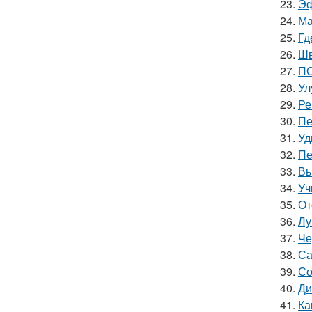
23.
Эф
24.
Ма
25.
Гд
26.
Шв
27.
ПО
28.
Ул
29.
Ре
30.
Пе
31.
Уд
32.
Пе
33.
Вы
34.
Уч
35.
От
36.
Лу
37.
Че
38.
Са
39.
Со
40.
Ди
41.
Ка