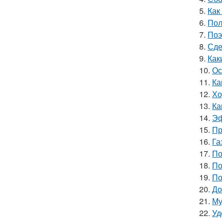
5.
Как
6.
Пол
7.
Поэ
8.
Сде
9.
Как
10.
Ос
11.
Ка
12.
Хо
13.
Ка
14.
Эф
15.
Пр
16.
Га
17.
По
18.
По
19.
По
20.
До
21.
Му
22.
Уд