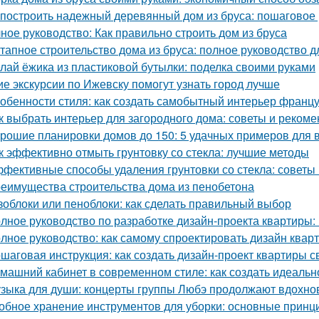
 построить надежный деревянный дом из бруса: пошаговое
ное руководство: Как правильно строить дом из бруса
тапное строительство дома из бруса: полное руководство 
лай ёжика из пластиковой бутылки: поделка своими руками
ие экскурсии по Ижевску помогут узнать город лучше
обенности стиля: как создать самобытный интерьер франц
к выбрать интерьер для загородного дома: советы и реком
рошие планировки домов до 150: 5 удачных примеров для 
к эффективно отмыть грунтовку со стекла: лучшие методы
фективные способы удаления грунтовки со стекла: советы
еимущества строительства дома из пенобетона
зоблоки или пеноблоки: как сделать правильный выбор
лное руководство по разработке дизайн-проекта квартиры:
лное руководство: как самому спроектировать дизайн квар
шаговая инструкция: как создать дизайн-проект квартиры с
машний кабинет в современном стиле: как создать идеальн
зыка для души: концерты группы Любэ продолжают вдохно
обное хранение инструментов для уборки: основные принц