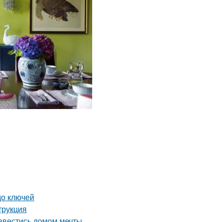
до ключей
трукция
завестись домом мечты