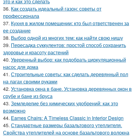
это и как это сделать
36.
Как создать идеальный газон: советы от
профессионала
37.
Кухня в жилом помещении: кто был ответственен за
ее создание
38.
Выбор одной из многих тем: как найти свою нишу
39.
Пересадка суккулентов: простой способ сохранить
здоровье и красоту растений
40.
Уверенный выбор: как подобрать циркуляционный
насос для дома
41.
Строительные советы: как сделать деревянный пол
на лагах своими руками
42.
Установка окна в бане. Установка деревянных окон в
срубе и бане из бруса
43.
Земледелие без химических удобрений: как это
возможно
44.
Eames Chairs: A Timeless Classic in Interior Design
45.
Стандартные размеры базальтового утеплителя.
Свойства утеплителей на основе базальтового волокна