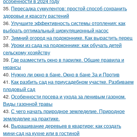
особенности в 2024 году
35.
Пересадка суккулентов: простой способ сохранить
здоровье и красоту растений
36.
Улучшите эффективность системы отопления: как
выбрать оптимальный циркуляционный насос
37.
Зимний огород на подоконнике. Как вырастить перец
38.
Уроки из сада на подоконнике: как обучать детей
сельскому хозяйству
39.
Где разместить окно в парилке. Общие правила и
нюансы
40.
Нужно ли окно в бане. Окно в бане За и Против
41.
Как разбить сад на приусадебном участке. Разбиваем
плодовый сад
42.
Особенности посева и ухода за ленивым газоном.
Виды газонной травы
43.
С чего начать природное земледелие. Природное
земледелие на практике.
44.
Выращивание деревьев в квартире: как создать
мини-сад на кухне или в гостиной