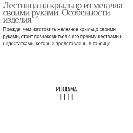
Лестница на крыльцо из металла
Тротуарная плитка
Крыльца из металла
своими руками. Особенности
изделия
Прежде, чем изготовить железное крыльцо своими
Крыльцо из
руками, стоит познакомиться с его преимуществами и
Лестница для крыльца
металлопрофиля
недостатками, которые представлены в таблице:
Полукруглое крыльцо
Крыльца из дерева
Крыльцо к дому
Пристройка из крыльца
Фундамент для