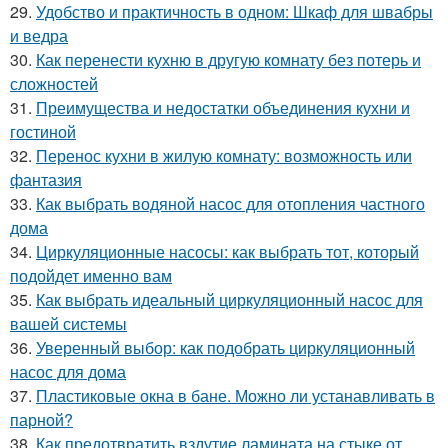
29.
Удобство и практичность в одном: Шкаф для швабры
и ведра
30.
Как перенести кухню в другую комнату без потерь и
сложностей
31.
Преимущества и недостатки объединения кухни и
гостиной
32.
Перенос кухни в жилую комнату: возможность или
фантазия
33.
Как выбрать водяной насос для отопления частного
дома
34.
Циркуляционные насосы: как выбрать тот, который
подойдет именно вам
35.
Как выбрать идеальный циркуляционный насос для
вашей системы
36.
Уверенный выбор: как подобрать циркуляционный
насос для дома
37.
Пластиковые окна в бане. Можно ли устанавливать в
парной?
38.
Как предотвратить вздутие ламината на стыке от