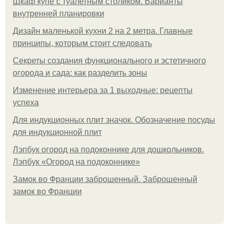
Шкаф купе с туалетным столиком. Варианты
внутренней планировки
Дизайн маленькой кухни 2 на 2 метра. Главные
принципы, которым стоит следовать
Секреты создания функционального и эстетичного
огорода и сада: как разделить зоны
Изменение интерьера за 1 выходные: рецепты
успеха
Для индукционных плит значок. Обозначение посуды
для индукционной плит
Лэпбук огород на подоконнике для дошкольников.
Лэпбук «Огород на подоконнике»
Замок во Франции заброшенный. Заброшенный
замок во Франции