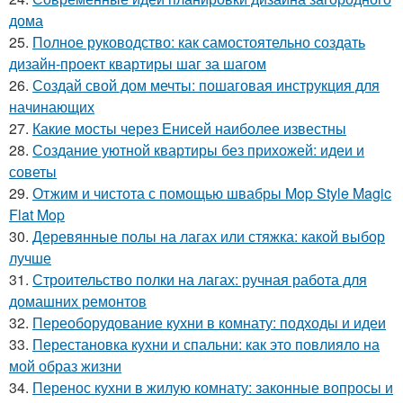
дома
25.
Полное руководство: как самостоятельно создать
дизайн-проект квартиры шаг за шагом
26.
Создай свой дом мечты: пошаговая инструкция для
начинающих
27.
Какие мосты через Енисей наиболее известны
28.
Создание уютной квартиры без прихожей: идеи и
советы
29.
Отжим и чистота с помощью швабры Mop Style Magic
Flat Mop
30.
Деревянные полы на лагах или стяжка: какой выбор
лучше
31.
Строительство полки на лагах: ручная работа для
домашних ремонтов
32.
Переоборудование кухни в комнату: подходы и идеи
33.
Перестановка кухни и спальни: как это повлияло на
мой образ жизни
34.
Перенос кухни в жилую комнату: законные вопросы и