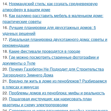
14.
Нормандский стиль: как создать средневековую
атмосферу в вашем доме
15.
Как разумно расставить мебель в маленьком доме:
практические советы
16.
Лучшие планировки для двухэтажных домов: 5
удачных решений
17.
Идеальная планировка двухэтажного дома: советы и
рекомендации
18.
Какие фестивали проводятся в городе
19.
Где можно посмотреть старинные фотографии и
документы о Туле
20.
Почему Газобетон Не Подходит для Строительства
Загородного Зимнего Дома
21.
Вредно ли жить в доме из пеноблоков? Разбираемся
в плюсах и минусах
22.
Проблемы домов из пеноблока: мифы и реальность
23.
Пошаговая инструкция: как нарисовать план
квартиры и схему электропроводки
24.
Современные идеи планировки дизайна загородного