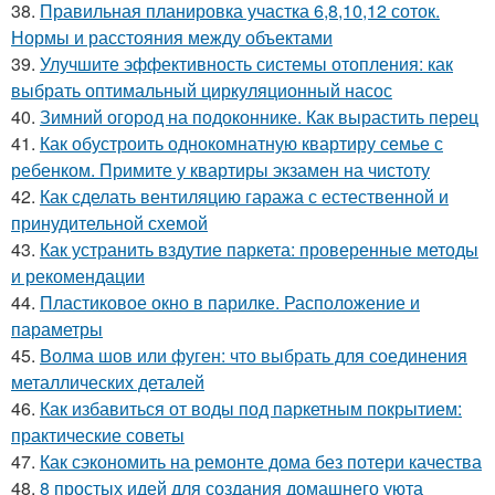
38.
Правильная планировка участка 6,8,10,12 соток.
Нормы и расстояния между объектами
39.
Улучшите эффективность системы отопления: как
выбрать оптимальный циркуляционный насос
40.
Зимний огород на подоконнике. Как вырастить перец
41.
Как обустроить однокомнатную квартиру семье с
ребенком. Примите у квартиры экзамен на чистоту
42.
Как сделать вентиляцию гаража с естественной и
принудительной схемой
43.
Как устранить вздутие паркета: проверенные методы
и рекомендации
44.
Пластиковое окно в парилке. Расположение и
параметры
45.
Волма шов или фуген: что выбрать для соединения
металлических деталей
46.
Как избавиться от воды под паркетным покрытием:
практические советы
47.
Как сэкономить на ремонте дома без потери качества
48.
8 простых идей для создания домашнего уюта