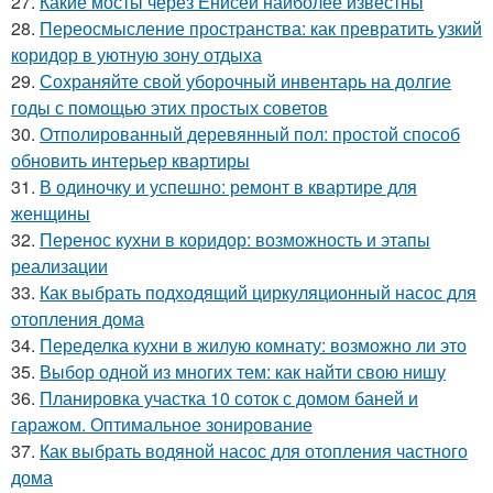
27.
Какие мосты через Енисей наиболее известны
28.
Переосмысление пространства: как превратить узкий
коридор в уютную зону отдыха
29.
Сохраняйте свой уборочный инвентарь на долгие
годы с помощью этих простых советов
30.
Отполированный деревянный пол: простой способ
обновить интерьер квартиры
31.
В одиночку и успешно: ремонт в квартире для
женщины
32.
Перенос кухни в коридор: возможность и этапы
реализации
33.
Как выбрать подходящий циркуляционный насос для
отопления дома
34.
Переделка кухни в жилую комнату: возможно ли это
35.
Выбор одной из многих тем: как найти свою нишу
36.
Планировка участка 10 соток с домом баней и
гаражом. Оптимальное зонирование
37.
Как выбрать водяной насос для отопления частного
дома