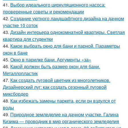
41.
Выбор идеального циркуляционного насоса:
проверенные советы и рекомендации
42.
Создание уютного ландшафтного дизайна на дачном
участке 10 соток
43.
Дизайн интерьера однокомнатной квартиры. Светлая
квартира для студентки
44.
Какое выбрать окно для бани и парной. Параметры
окон в бане
45.
Окно в парилке бани. Аргументы «за»
46.
Какой должен быть размер окон для бани.
Металлопластик
47.
Как создать луговой цветник из многолетников.
Дизайнерский луг: как создать сезонный луговой
миксбордер
48.
Как избежать замены паркета, если он вздулся от
воды
49.
Природное земледелие на дачном участке. Галина
Кизима — проводник в мир органического земледелия