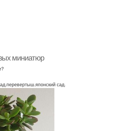
овых миниатюр
е?
сад.перевертыш.японский сад.