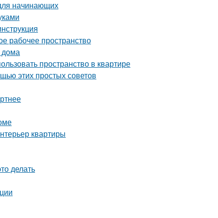
 для начинающих
уками
инструкция
ое рабочее пространство
 дома
пользовать пространство в квартире
ощью этих простых советов
ортнее
оме
интерьер квартиры
это делать
ации