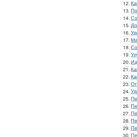
12.
Ка
13.
По
14.
Со
15.
До
16.
Уд
17.
Ма
18.
Со
19.
Ул
20.
Ид
21.
Ка
22.
Ка
23.
От
24.
Уд
25.
Пе
26.
Пе
27.
Пе
28.
Пе
29.
Пе
30.
Пе