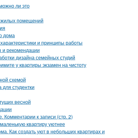
можно ли это
е жилых помещений
ия
о дома
 характеристики и принципы работы
ы и рекомендации
аботки дизайна семейных студий
имите у квартиры экзамен на чистоту
ьной схемой
 для студентки
етущих весной
дации
 Комментарии к записи (стр. 2)
ь маленькую квартиру уютнее
ма. Как создать уют в небольших квартирах и