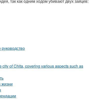
дея, так как одним ходом убивают двух зайцев:
е руководство
e city of Chita, covering various aspects such as
ть
й жизни
в
мендации