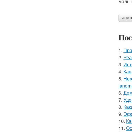
малыш
читат
Пос
1.
Пра
2.
Реа
3.
Ист
4.
Как
5.
Here
landma
6.
Дом
7.
Удо
8.
Как
9.
Эфф
10.
Ка
11.
Ос