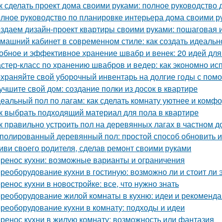
к сделать проект дома своими руками: полное руководство
лное руководство по планировке интерьера дома своими р
здаем дизайн-проект квартиры своими руками: пошаговая 
машний кабинет в современном стиле: как создать идеальн
обное и эффективное хранение швабр и венек: 20 идей для
стер-класс по хранению швабров и ведер: как экономно ис
храняйте свой уборочный инвентарь на долгие годы с пом
учшите свой дом: создание полки из досок в квартире
еальный пол по лагам: как сделать комнату уютнее и комф
к выбрать подходящий материал для пола в квартире
к правильно устроить пол на деревянных лагах в частном д
полированный деревянный пол: простой способ обновить 
иви своего родителя, сделав ремонт своими руками
ренос кухни: возможные варианты и ограничения
реоборудование кухни в гостиную: возможно ли и стоит ли 
ренос кухни в новостройке: все, что нужно знать
реоборудование жилой комнаты в кухню: идеи и рекоменд
реоборудование кухни в комнату: подходы и идеи
ренос кухни в жилую комнату: возможность или фантазия