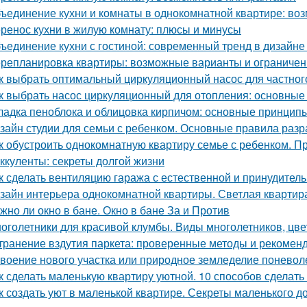
ъединение кухни и комнаты в однокомнатной квартире: воз
ренос кухни в жилую комнату: плюсы и минусы
ъединение кухни с гостиной: современный тренд в дизайн
репланировка квартиры: возможные варианты и ограничен
к выбрать оптимальный циркуляционный насос для частног
к выбрать насос циркуляционный для отопления: основные
ладка пеноблока и облицовка кирпичом: основные принцип
зайн студии для семьи с ребенком. Основные правила разр
к обустроить однокомнатную квартиру семье с ребенком. Пр
ккуленты: секреты долгой жизни
к сделать вентиляцию гаража с естественной и принудител
зайн интерьера однокомнатной квартиры. Светлая квартира
жно ли окно в бане. Окно в бане За и Против
оголетники для красивой клумбы. Виды многолетников, цв
транение вздутия паркета: проверенные методы и рекомен
воение нового участка или природное земледелие поневоле.
к сделать маленькую квартиру уютной. 10 способов сделат
к создать уют в маленькой квартире. Секреты маленького до