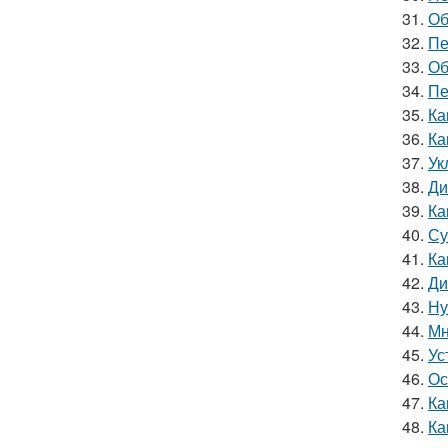
31.
Об
32.
Пе
33.
Об
34.
Пе
35.
Ка
36.
Ка
37.
Ук
38.
Ди
39.
Ка
40.
Су
41.
Ка
42.
Ди
43.
Ну
44.
Мн
45.
Ус
46.
Ос
47.
Ка
48.
Ка