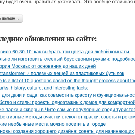
у будет очень нравиться ухаживать. Это вообще отличная и
ь дальше →
ледние обновления на сайте:
вило 60-30-10: как выбрать три цвета для любой комнаты.
льно ли изготовить клееный брус своими руками: подробно
ория Москвы: от основания до наших дней
-transformer: 7 полезных вещей из пластиковых бутылок
 is a list of 10 questions based on the thought process about th
rks, history, culture, and interesting facts:
 для дачи и сада: как совместить красоту и функциональнос
бство и стиль: проекты одноэтажных домов для комфортно
ие парки и скверы в Чите самые популярные среди туристо
ективные методы очистки стекол от краски: советы и реко
кие необычные места можно посетить в городе
новы создания хорошего дизайна: советы для начинающих