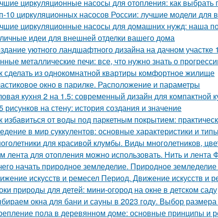
чшие циркуляционные насосы для отопления: как выбрать 
п-10 циркуляционных насосов России: лучшие модели для 
чшие циркуляционные насосы для домашних нужд: наша п
личные идеи для внешней отделки вашего дома
здание уютного ландшафтного дизайна на дачном участке 1
нные металлические печи: все, что нужно знать о прогресс
к сделать из однокомнатной квартиры комфортное жилище
астиковое окно в парилке. Расположение и параметры
ловая кухня 2 на 1.5: современный дизайн для компактной к
5 рисунков на стену: история создания и значение
к избавиться от воды под паркетным покрытием: практичес
едение в мир суккулентов: основные характеристики и тип
оголетники для красивой клумбы. Виды многолетников, цв
м лента для отопления можно использовать. Нить и лента 
чего начать природное земледелие. Природное земледелие 
ижение искусств и ремесел Период. Движение искусств и р
оки природы для детей: мини-огород на окне в детском саду
бираем окна для бани и сауны в 2023 году. Выбор размера
репление пола в деревянном доме: основные принципы и 