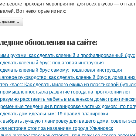
метьевске проходят мероприятия для всех вкусов — от гас
валей. Вот некоторые из них:
ь дальше →
ледние обновления на сайте:
ими руками: как сделать клееный и профилированный брус
 сделать клееный брус: пошаговая инструкция
 сделать клееный брус самому: пошаговая инструкция
аговое руководство: как сделать клееный брус в домашних
тер-класс: Как сделать милого ежика из пластиковой бутыл
 промышленностьала развитие города на протяжении лет
 разумно расставить мебель в маленьком доме: практическ
ременные тенденции в планировке частных домов: что поп
 сделать дом идеальным: 19 правил планировки
к выбрать лучшую планировку для вашего дома: советы экс
кая история стоит за названием города Ульяновск
лное руководство: как оттереть грунтовку со стекла автомо