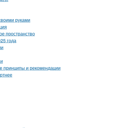
 своими руками
ция
ое пространство
25 года
ии
ии
ные принципы и рекомендации
ортнее