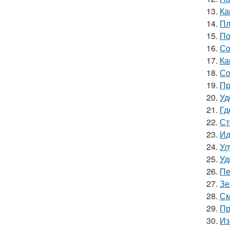
13.
Ка
14.
Пл
15.
По
16.
Со
17.
Ка
18.
Со
19.
Пр
20.
Уд
21.
Гд
22.
Ст
23.
Ид
24.
Ул
25.
Уд
26.
Пе
27.
Зе
28.
См
29.
Пр
30.
Из