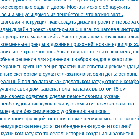
кие секретные сады и дворы Москвы можно обнаружить
юсы и минусы домов из пенобетона: что важно знать
шаговая инструкция: как создать дизайн-проект интерьера
здай дизайн проект квартиры за 3 шага: пошаговая инструк
к превратить маленький кабинет с диваном в функциональн
временные тренды в дизайне прихожей: новые идеи для 20
авильное хранение швабры и ведра: советы и рекомендац
обные решения для хранения швабров ведра в квартире
е хранить крупные вещи: практичные советы и рекомендац
аньте экспертом в сухая стяжка пола за один день: основ
еальный пол по лагам: как сделать комнату уютнее и комф
учшите свой дом: замена пола на лагах высотой 15 см
иви своего родителя, сделав ремонт своими руками
реоборудование кухни в жилую комнату: возможно ли это
мледелие без химических удобрений: наш опыт
ешивание функций: история совмещения комнаты с кухней
еимущества и недостатки объединения кухни и гостиной
 кухни комнату кто-то делал: история создания и развития