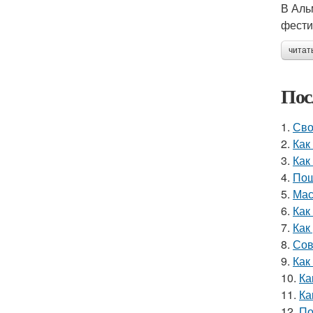
В Аль
фести
читат
Пос
1.
Сво
2.
Как
3.
Как
4.
Пош
5.
Мас
6.
Как
7.
Как
8.
Сов
9.
Как
10.
Ка
11.
Ка
12.
По