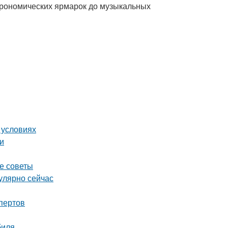
трономических ярмарок до музыкальных
 условиях
ки
ие советы
улярно сейчас
пертов
биля