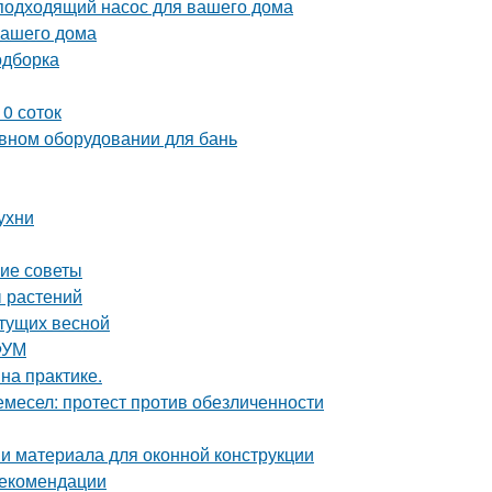
подходящий насос для вашего дома
вашего дома
одборка
0 соток
ивном оборудовании для бань
ухни
кие советы
ы растений
етущих весной
ФУМ
на практике.
емесел: протест против обезличенности
 и материала для оконной конструкции
рекомендации