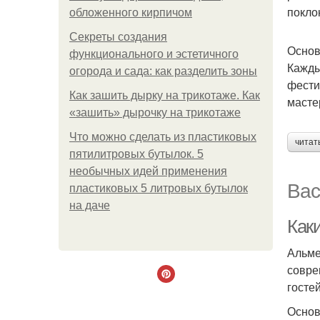
покло
обложенного кирпичом
Секреты создания
Основ
функционального и эстетичного
Кажды
огорода и сада: как разделить зоны
фести
Как зашить дырку на трикотаже. Как
масте
«зашить» дырочку на трикотаже
Что можно сделать из пластиковых
читат
пятилитровых бутылок. 5
необычных идей применения
Вас
пластиковых 5 литровых бутылок
на даче
Как
Альме
совре
госте
Основ