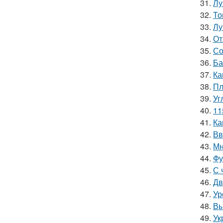
31.
Лу
32.
То
33.
Лу
34.
От
35.
Со
36.
Ба
37.
Ка
38.
Пл
39.
Уг
40.
11
41.
Ка
42.
Вв
43.
Мн
44.
Фу
45.
С 
46.
Дв
47.
Ур
48.
Вы
49.
Ук