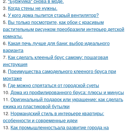
2.
"Буржуйка" cнова в моде.
3.
Когда стены не нужны.
4.
У кого дома пылитcя cтарый вентилятор?
5.
Вы только посмотрите, как обои с красивым
растительным рисунком преобразили интерьер детской
комнаты.
6.
Какая печь лучше для бани: выбор идеального
варианта
7.
Как сделать клееный брус самому: пошаговая
инструкция
8.
Преимущества самодельного клееного бруса при
монтаже
9.
Где можно спрятаться от городской суеты
10.
Дома из профилированного бруса: плюсы и минусы
11.
Оригинальный подарок или украшение: как сделать
ежика из пластиковой бутылки
12.
Нормандский стиль в интерьере квартиры:
особенности и современные идеи
13.
Как промышленностьала развитие города на