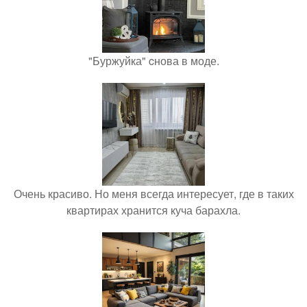
"Буржуйка" cнова в моде.
Очень красиво. Но меня всегда интересует, где в таких
квартирах хранится куча барахла.