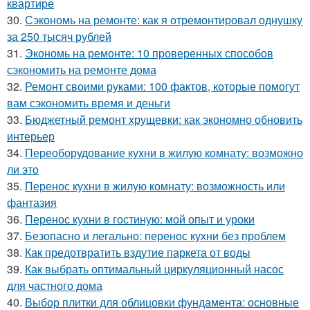
квартире
30.
Сэкономь на ремонте: как я отремонтировал однушку
за 250 тысяч рублей
31.
Экономь на ремонте: 10 проверенных способов
сэкономить на ремонте дома
32.
Ремонт своими руками: 100 фактов, которые помогут
вам сэкономить время и деньги
33.
Бюджетный ремонт хрущевки: как экономно обновить
интерьер
34.
Переоборудование кухни в жилую комнату: возможно
ли это
35.
Перенос кухни в жилую комнату: возможность или
фантазия
36.
Перенос кухни в гостиную: мой опыт и уроки
37.
Безопасно и легально: перенос кухни без проблем
38.
Как предотвратить вздутие паркета от воды
39.
Как выбрать оптимальный циркуляционный насос
для частного дома
40.
Выбор плитки для облицовки фундамента: основные