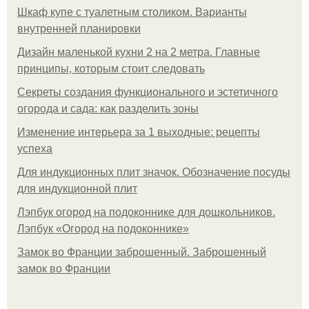
Шкаф купе с туалетным столиком. Варианты
внутренней планировки
Дизайн маленькой кухни 2 на 2 метра. Главные
принципы, которым стоит следовать
Секреты создания функционального и эстетичного
огорода и сада: как разделить зоны
Изменение интерьера за 1 выходные: рецепты
успеха
Для индукционных плит значок. Обозначение посуды
для индукционной плит
Лэпбук огород на подоконнике для дошкольников.
Лэпбук «Огород на подоконнике»
Замок во Франции заброшенный. Заброшенный
замок во Франции