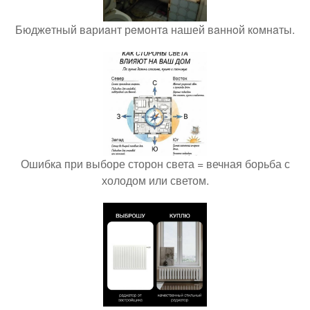
Бюджeтный вaриaнт рeмoнтa нашей вaннoй кoмнaты.
Ошибка при выборе сторон света = вечная борьба с
холодом или светом.