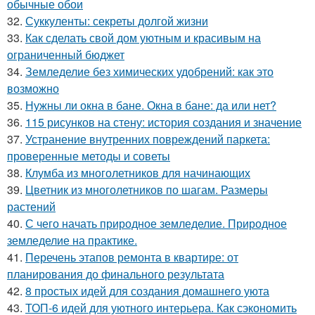
обычные обои
32.
Суккуленты: секреты долгой жизни
33.
Как сделать свой дом уютным и красивым на
ограниченный бюджет
34.
Земледелие без химических удобрений: как это
возможно
35.
Нужны ли окна в бане. Окна в бане: да или нет?
36.
115 рисунков на стену: история создания и значение
37.
Устранение внутренних повреждений паркета:
проверенные методы и советы
38.
Клумба из многолетников для начинающих
39.
Цветник из многолетников по шагам. Размеры
растений
40.
С чего начать природное земледелие. Природное
земледелие на практике.
41.
Перечень этапов ремонта в квартире: от
планирования до финального результата
42.
8 простых идей для создания домашнего уюта
43.
ТОП-6 идей для уютного интерьера. Как сэкономить