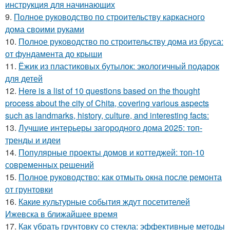
инструкция для начинающих
9.
Полное руководство по строительству каркасного
дома своими руками
10.
Полное руководство по строительству дома из бруса:
от фундамента до крыши
11.
Ёжик из пластиковых бутылок: экологичный подарок
для детей
12.
Here is a list of 10 questions based on the thought
process about the city of Chita, covering various aspects
such as landmarks, history, culture, and interesting facts:
13.
Лучшие интерьеры загородного дома 2025: топ-
тренды и идеи
14.
Популярные проекты домов и коттеджей: топ-10
современных решений
15.
Полное руководство: как отмыть окна после ремонта
от грунтовки
16.
Какие культурные события ждут посетителей
Ижевска в ближайшее время
17.
Как убрать грунтовку со стекла: эффективные методы