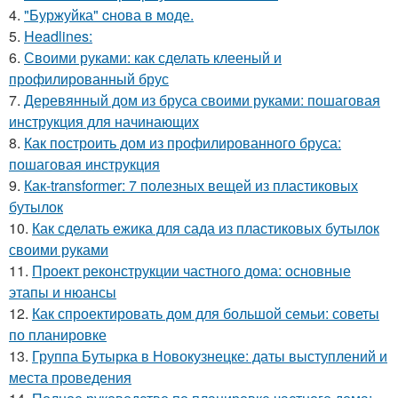
4.
"Буржуйка" cнова в моде.
5.
Headlines:
6.
Своими руками: как сделать клееный и
профилированный брус
7.
Деревянный дом из бруса своими руками: пошаговая
инструкция для начинающих
8.
Как построить дом из профилированного бруса:
пошаговая инструкция
9.
Как-transformer: 7 полезных вещей из пластиковых
бутылок
10.
Как сделать ежика для сада из пластиковых бутылок
своими руками
11.
Проект реконструкции частного дома: основные
этапы и нюансы
12.
Как спроектировать дом для большой семьи: советы
по планировке
13.
Группа Бутырка в Новокузнецке: даты выступлений и
места проведения