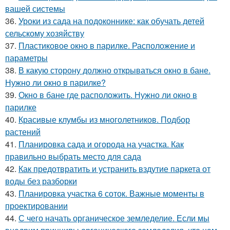
вашей системы
36.
Уроки из сада на подоконнике: как обучать детей
сельскому хозяйству
37.
Пластиковое окно в парилке. Расположение и
параметры
38.
В какую сторону должно открываться окно в бане.
Нужно ли окно в парилке?
39.
Окно в бане где расположить. Нужно ли окно в
парилке
40.
Красивые клумбы из многолетников. Подбор
растений
41.
Планировка сада и огорода на участка. Как
правильно выбрать место для сада
42.
Как предотвратить и устранить вздутие паркета от
воды без разборки
43.
Планировка участка 6 соток. Важные моменты в
проектировании
44.
С чего начать органическое земледелие. Если мы