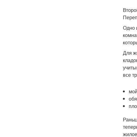
Второ
Переп
Одно 
комна
котор
Для ж
кладо
учиты
все т
мой
обя
пло
Раньш
тепер
жилое