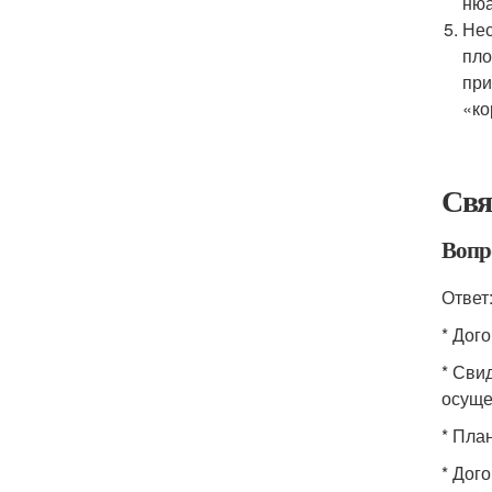
нюа
Нес
пло
при
«ко
Свя
Вопр
Ответ
* Дог
* Сви
осуще
* Пла
* Дого