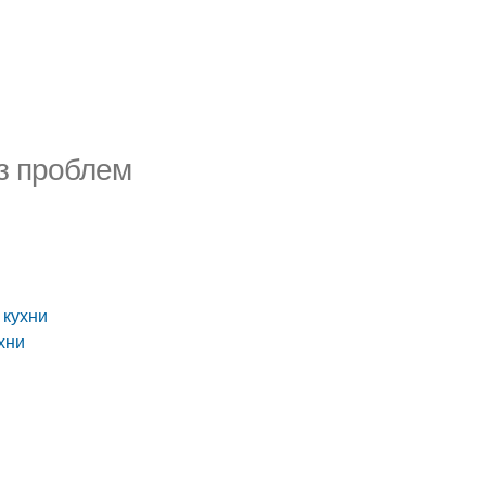
ез проблем
 кухни
хни