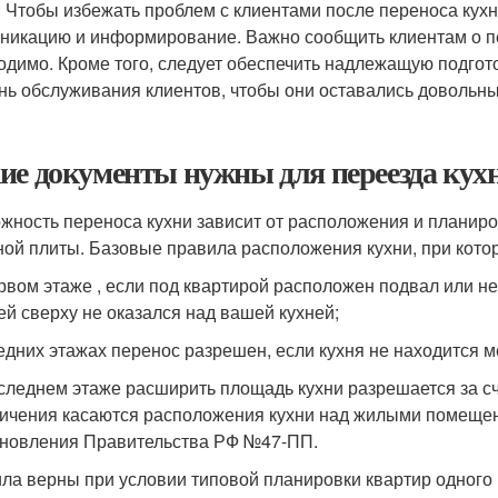
: Чтобы избежать проблем с клиентами после переноса ку
никацию и информирование. Важно сообщить клиентам о пе
одимо. Кроме того, следует обеспечить надлежащую подго
нь обслуживания клиентов, чтобы они оставались довольн
ие документы нужны для переезда кух
жность переноса кухни зависит от расположения и планиро
ной плиты. Базовые правила расположения кухни, при кото
рвом этаже , если под квартирой расположен подвал или н
ей сверху не оказался над вашей кухней;
едних этажах перенос разрешен, если кухня не находится 
следнем этаже расширить площадь кухни разрешается за сч
ичения касаются расположения кухни над жилыми помещени
новления Правительства РФ №47-ПП.
ла верны при условии типовой планировки квартир одного 