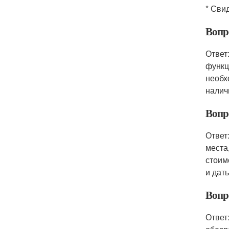
* Сви
Вопр
Ответ
функц
необх
налич
Вопр
Ответ
места
стоим
и дат
Вопр
Ответ