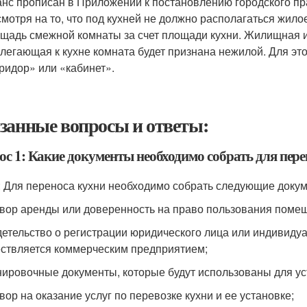
нс прописан в Приложении к постановлению городского прав
мотря на то, что под кухней не должно располагаться жил
щадь смежной комнаты за счет площади кухни. Жилищная и
легающая к кухне комната будет признана нежилой. Для это
ридор» или «кабинет».
занные вопросы и ответы:
ос 1: Какие документы необходимо собрать для пере
: Для переноса кухни необходимо собрать следующие доку
овор аренды или доверенность на право пользования помещ
детельство о регистрации юридического лица или индивиду
ствляется коммерческим предприятием;
нировочные документы, которые будут использованы для ус
вор на оказание услуг по перевозке кухни и ее установке;