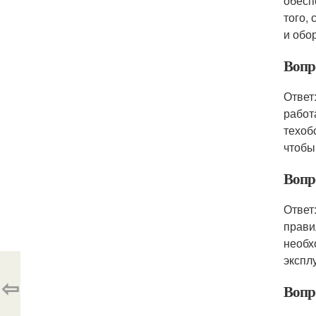
обесп
того,
и обо
Вопр
Ответ
работ
техоб
чтобы
Вопро
Ответ
прави
необх
экспл
⇦
Вопро