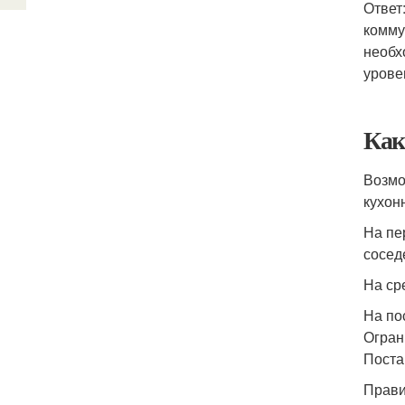
Ответ
комму
необх
урове
Как
Возмо
кухон
На пе
сосед
На ср
На по
Огран
Поста
Прави