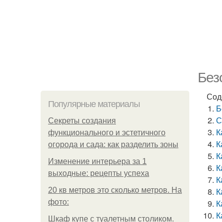
Без
Сод
Популярные материалы
Б
С
Секреты создания
К
функционального и эстетичного
К
огорода и сада: как разделить зоны
К
Изменение интерьера за 1
К
выходные: рецепты успеха
К
20 кв метров это сколько метров. На
К
фото:
К
К
Шкаф купе с туалетным столиком.