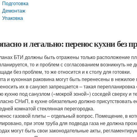
Подготовка
Демонтаж
Упаковка
опасно и легально: перенос кухни без п
ланах БТИ должны быть отражены только расположение пли
планируется, то и проблем с согласованием возникнуть не
щади без проблем, то же относится и к столу для готовки.
та и кухонная раковина могут быть перенесены в нежилое 
еносить их в санузел запрещается – такая перепланировка
ю кухню под санузлом («мокрой зоной») соседей сверху и 
ласно СНиП, в кухне обязательно должно присутствовать е
едней комнатой стеклянная перегородка.
енос газовой плиты – отдельный вопрос. Помещение, в ко
лировано, при этом труба для подвода газа не должна про
одах могут быть свои законодательные акты, регламентирую