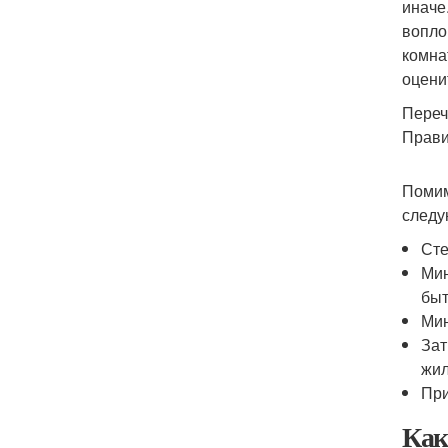
иначе
вопло
комна
оцени
Переч
Прави
Помим
следу
Сте
Мин
быт
Мин
Зат
жил
При
Как