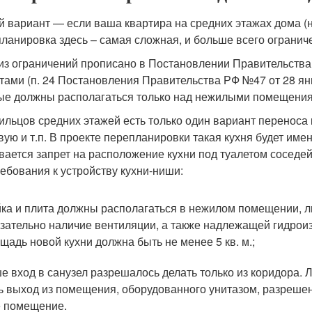
й вариант — если ваша квартира на средних этажах дома (н
ланировка здесь – самая сложная, и больше всего огранич
из ограничений прописано в Постановлении Правительств
тами (п. 24 Постановления Правительства РФ №47 от 28 янва
ые должны располагаться только над нежилыми помещени
ильцов средних этажей есть только один вариант переноса к
вую и т.п. В проекте перепланировки такая кухня будет име
вается запрет на расположение кухни под туалетом соседе
ребования к устройству кухни-ниши:
ка и плита должны располагаться в нежилом помещении, л
зательно наличие вентиляции, а также надлежащей гидрои
щадь новой кухни должна быть не менее 5 кв. м.;
е вход в санузел разрешалось делать только из коридора. 
ь выход из помещения, оборудованного унитазом, разрешено 
 помещение.