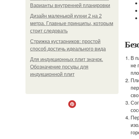
Варианты внутренней планировки
Дизайн маленькой кухни 2 на 2
метра. Главные принципы, которым
стоит следовать
Без
Стрижка кустарников: простой
способ достичь идеального вида
В п
Для индукционных плит значок.
не 
Обозначение посуды для
пло
индукционной плит
Пли
пер
сво
Сог
сос
Пер
изо
гор