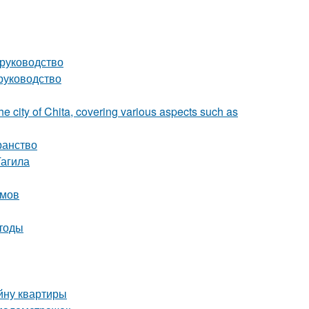
 руководство
руководство
he city of Chita, covering various aspects such as
ранство
Тагила
омов
етоды
йну квартиры