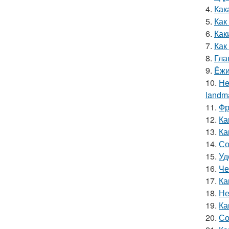
4.
Как
5.
Как
6.
Как
7.
Как
8.
Гла
9.
Ёжи
10.
He
landma
11.
Фр
12.
Ка
13.
Ка
14.
Со
15.
Уд
16.
Че
17.
Ка
18.
Не
19.
Ка
20.
Со