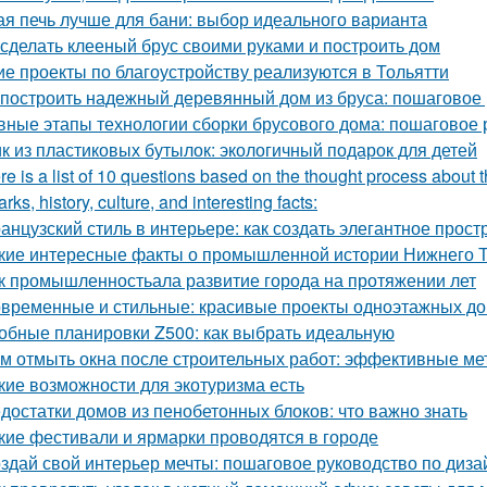
ая печь лучше для бани: выбор идеального варианта
 сделать клееный брус своими руками и построить дом
ие проекты по благоустройству реализуются в Тольятти
 построить надежный деревянный дом из бруса: пошаговое
вные этапы технологии сборки брусового дома: пошаговое 
к из пластиковых бутылок: экологичный подарок для детей
re is a list of 10 questions based on the thought process about t
rks, history, culture, and interesting facts:
анцузский стиль в интерьере: как создать элегантное прост
кие интересные факты о промышленной истории Нижнего 
к промышленностьала развитие города на протяжении лет
временные и стильные: красивые проекты одноэтажных д
обные планировки Z500: как выбрать идеальную
м отмыть окна после строительных работ: эффективные м
кие возможности для экотуризма есть
достатки домов из пенобетонных блоков: что важно знать
кие фестивали и ярмарки проводятся в городе
здай свой интерьер мечты: пошаговое руководство по диза