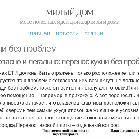
МИЛЫЙ ДОМ
море полезных идей для квартиры и дома
главная
новости
статьи
ни без проблем
пасно и легально: перенос кухни без про
нах БТИ должны быть отражены только расположение плиты
руется, то и проблем с согласованием возникнуть не долж
ди без проблем, то же относится и к столу для готовки.Пли
ое помещение – например, в прихожую. А вот переносить их
ланировка означает, что владелец квартиры расположит св
ей сверху и тем самым ухудшит свои же жилищные условия
тствовать естественное освещение – окно или смежная с с
ородка.Перенос газовой плиты – отдельный вопрос.