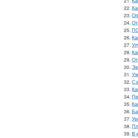
21.
Ка
22.
Ка
23.
Оп
24.
От
25.
ПО
26.
Ка
27.
Ул
28.
Ка
29.
От
30.
Эк
31.
Уз
32.
Сэ
33.
Ка
34.
Пе
35.
Ка
36.
Ба
37.
Ур
38.
Пл
39.
В 