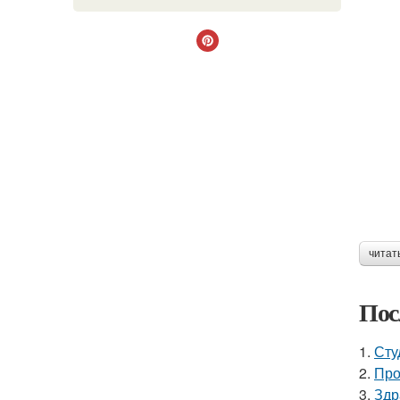
читат
Пос
1.
Сту
2.
Про
3.
Здр