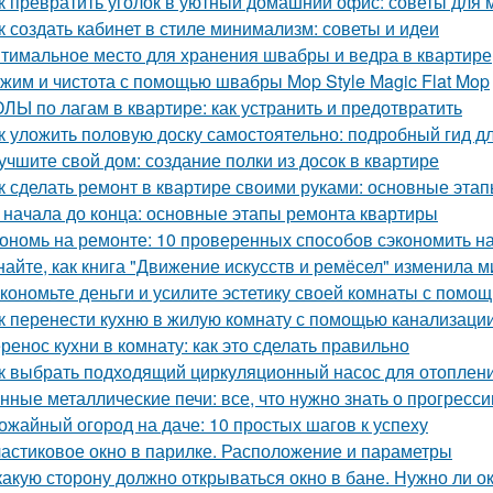
к превратить уголок в уютный домашний офис: советы для
к создать кабинет в стиле минимализм: советы и идеи
тимальное место для хранения швабры и ведра в квартире
жим и чистота с помощью швабры Mop Style Magic Flat Mop
ЛЫ по лагам в квартире: как устранить и предотвратить
к уложить половую доску самостоятельно: подробный гид 
учшите свой дом: создание полки из досок в квартире
к сделать ремонт в квартире своими руками: основные эта
 начала до конца: основные этапы ремонта квартиры
ономь на ремонте: 10 проверенных способов сэкономить н
найте, как книга "Движение искусств и ремёсел" изменила 
кономьте деньги и усилите эстетику своей комнаты с помо
к перенести кухню в жилую комнату с помощью канализаци
ренос кухни в комнату: как это сделать правильно
к выбрать подходящий циркуляционный насос для отоплен
нные металлические печи: все, что нужно знать о прогресс
ожайный огород на даче: 10 простых шагов к успеху
астиковое окно в парилке. Расположение и параметры
какую сторону должно открываться окно в бане. Нужно ли о