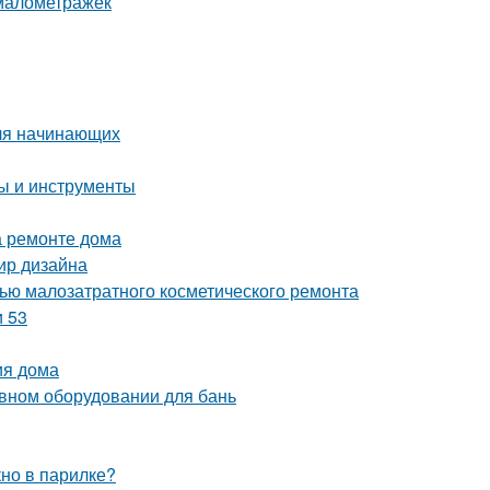
 малометражек
для начинающих
пы и инструменты
а ремонте дома
мир дизайна
щью малозатратного косметического ремонта
и 53
ия дома
ивном оборудовании для бань
кно в парилке?