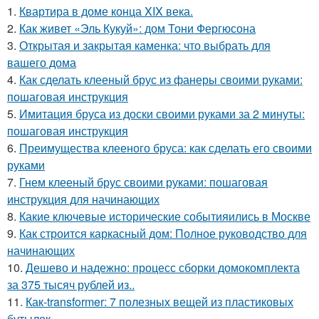
1.
Квартира в доме конца XIX века.
2.
Как живет «Эль Кукуй»: дом Тони Фергюсона
3.
Открытая и закрытая каменка: что выбрать для
вашего дома
4.
Как сделать клееный брус из фанеры своими руками:
пошаговая инструкция
5.
Имитация бруса из доски своими руками за 2 минуты:
пошаговая инструкция
6.
Преимущества клееного бруса: как сделать его своими
руками
7.
Гнем клееный брус своими руками: пошаговая
инструкция для начинающих
8.
Какие ключевые исторические событияились в Москве
9.
Как строится каркасный дом: Полное руководство для
начинающих
10.
Дешево и надежно: процесс сборки домокомплекта
за 375 тысяч рублей из..
11.
Как-transformer: 7 полезных вещей из пластиковых
бутылок