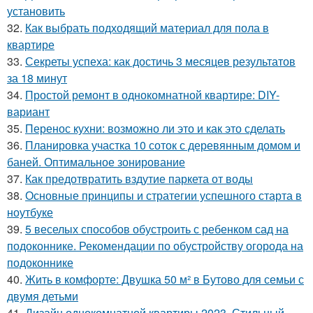
установить
32.
Как выбрать подходящий материал для пола в
квартире
33.
Секреты успеха: как достичь 3 месяцев результатов
за 18 минут
34.
Простой ремонт в однокомнатной квартире: DIY-
вариант
35.
Перенос кухни: возможно ли это и как это сделать
36.
Планировка участка 10 соток с деревянным домом и
баней. Оптимальное зонирование
37.
Как предотвратить вздутие паркета от воды
38.
Основные принципы и стратегии успешного старта в
ноутбуке
39.
5 веселых способов обустроить с ребенком сад на
подоконнике. Рекомендации по обустройству огорода на
подоконнике
40.
Жить в комфорте: Двушка 50 м² в Бутово для семьи с
двумя детьми
41.
Дизайн однокомнатной квартиры 2023. Стильный