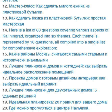
12.
Мастер-класс: Как сделать милого ежика из
пластиковой бутылки
13.
Как сделать ёжика из пластиковой бутылки: простая
мастерская
14.
Here is a list of 60 questions covering various aspects of
Kaliningrad, organized into six themes. Each theme is
represented by 10 questions, all compiled into a single list
for comprehensive exploration:
15.
Какие районы Москвы считаются самыми старыми и
исторически значимыми
16.
Лучшие планировки домов и коттеджей: как выбрать
идеальное расположение помещений
17.
Проекты домов с готовым дизайном интерьера: как
выбрать идеальный вариант
18.
Лучшие планировки для двухэтажных домов: 5
удачных решений
19.
Идеальная планировка: 20 правил для вашего дома
20.
Где можно прогуляться в центре Нальчика