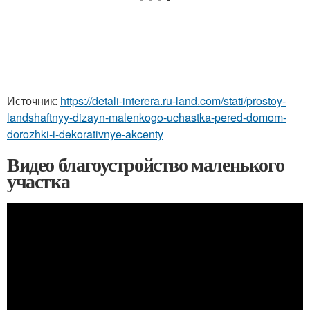
Источник:
https://detali-interera.ru-land.com/stati/prostoy-
landshaftnyy-dizayn-malenkogo-uchastka-pered-domom-
dorozhki-i-dekorativnye-akcenty
Видео благоустройство маленького
участка