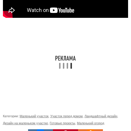
Категории:
Маленький участок
,
Участок перед домом
,
Ландшафтный дизайн
,
Дизайн на маленьком участке
,
Готовые проекты
,
Маленький огород