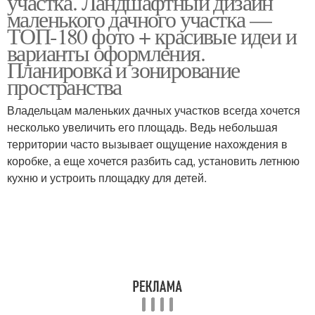
участка. Ландшафтный дизайн
маленького дачного участка —
ТОП-180 фото + красивые идеи и
варианты оформления.
Забор для маленького
Планировка и зонирование
Приусадебный участок
участка
пространства
Владельцам маленьких дачных участков всегда хочется
несколько увеличить его площадь. Ведь небольшая
Дизайн на маленьком
Небольшой участок
территории часто вызывает ощущение нахождения в
участке
коробке, а еще хочется разбить сад, установить летнюю
кухню и устроить площадку для детей.
Зелёный участок
Маленький огород