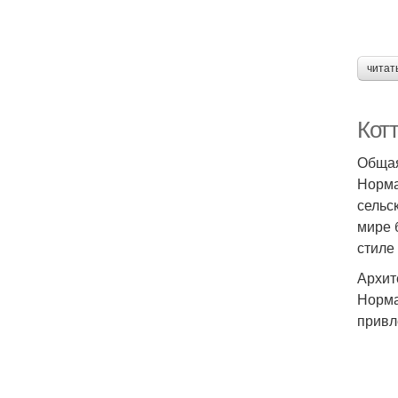
читат
Кот
Общая
Норма
сельс
мире 
стиле
Архит
Норма
привл