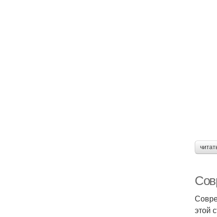
читат
Сов
Совре
этой 