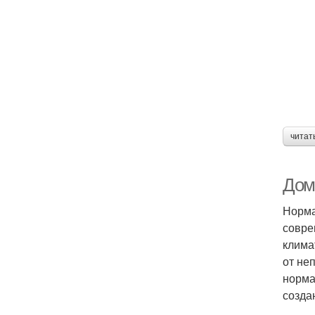
читат
Дом
Норма
совре
клима
от не
норма
созда