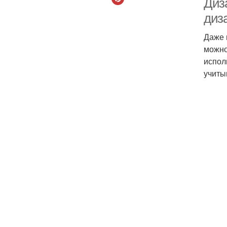
Диз
диз
Даже 
можно
испол
учиты