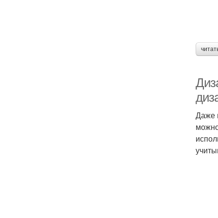
читат
Диз
диз
Даже 
можно
испол
учиты