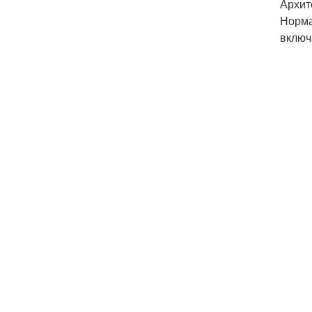
Архит
Норма
включ