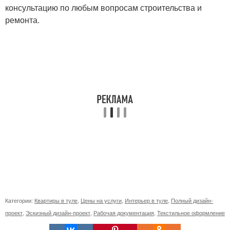
консультацию по любым вопросам строительства и
ремонта.
Категории:
Квартиры в туле
,
Цены на услуги
,
Интерьер в туле
,
Полный дизайн-
проект
,
Эскизный дизайн-проект
,
Рабочая документация
,
Текстильное оформление