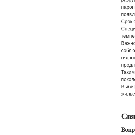
пароп
появл
Срок 
Специ
темпе
Важно
соблю
гидро
продл
Таким
покол
Выбир
жилье
Свя
Вопро