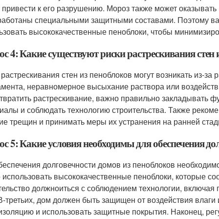
 привести к его разрушению. Мороз также может оказывать
работаны специальными защитными составами. Поэтому ва
ьзовать высококачественные пеноблоки, чтобы минимизиро
с 4: Какие существуют риски растрескивания стен 
 растрескивания стен из пеноблоков могут возникать из-за 
мента, неравномерное высыхание раствора или воздейств
твратить растрескивание, важно правильно закладывать ф
иалы и соблюдать технологию строительства. Также рекоме
ие трещин и принимать меры их устранения на ранней стад
ос 5: Какие условия необходимы для обеспечения до
беспечения долговечности домов из пеноблоков необходимо
 использовать высококачественные пеноблоки, которые соо
тельство должноиться с соблюдением технологии, включая 
 В-третьих, дом должен быть защищен от воздействия влаги 
изоляцию и использовать защитные покрытия. Наконец, ре