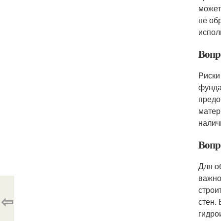
может
не об
испол
Вопро
Риски
фунда
предо
матер
налич
Вопр
Для о
важно
строи
⇦
стен.
гидро