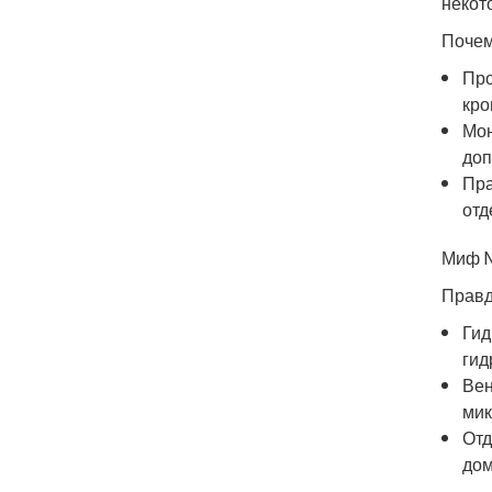
некот
Почем
Про
кро
Мон
доп
Пра
отд
Миф №
Правд
Гид
гид
Вен
мик
Отд
дом