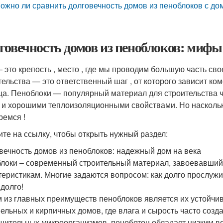
ожно ли сравнить долговечность домов из пеноблоков с до
говечность домов из пеноблоков: мифы
 это крепость , место , где мы проводим большую часть св
тельства — это ответственный шаг , от которого зависит ко
а. Пеноблоки — популярный материал для строительства ч
 и хорошими теплоизоляционными свойствами. Но наскольк
ремся !
те на ссылку, чтобы открыть нужный раздел:
вечность домов из пеноблоков: надежный дом на века
локи – современный строительный материал, завоевавший
теристикам. Многие задаются вопросом: как долго прослужи
 долго!
 из главных преимуществ пеноблоков является их устойчиво
нельных и кирпичных домов, где влага и сырость часто созд
шительных микроорганизмов, пенобетон обладает низким 