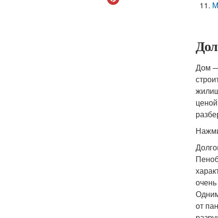
М
Дол
Дом —
строи
жилищ
ценой
разбе
Нажми
Долго
Пеноб
харак
очень
Одним
от па
разру