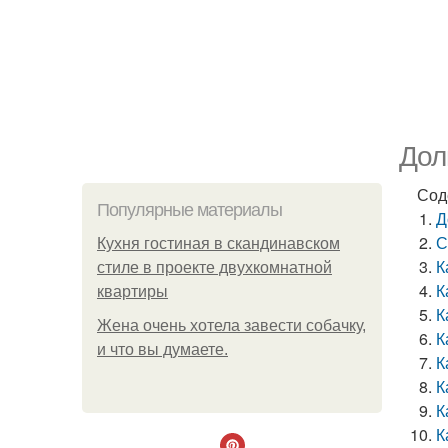
Дол
Сод
Популярные материалы
Д
С
Кухня гостиная в скандинавском
К
стиле в проекте двухкомнатной
К
квартиры
К
Жена очень хотела завести собачку,
К
и что вы думаете.
К
К
К
К