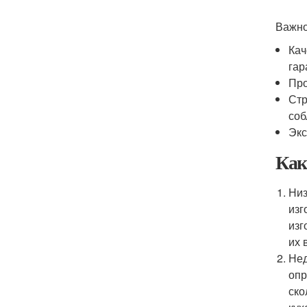
Важно
Кач
гар
Про
Стр
соб
Экс
Как
Низ
изг
изг
их 
Нед
опр
ско