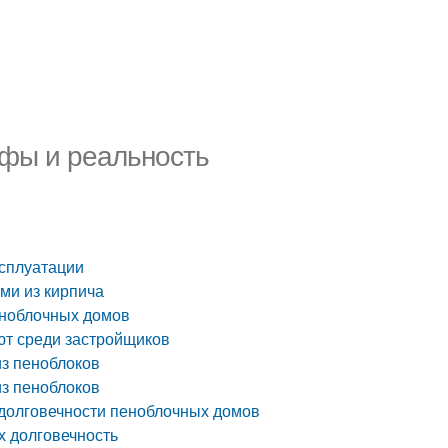
ифы и реальность
ксплуатации
ми из кирпича
еноблочных домов
ют среди застройщиков
з пеноблоков
из пеноблоков
 долговечности пеноблочных домов
х долговечность