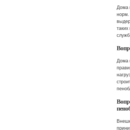
Дома 
норм.
выдер
таких
служб
Вопро
Дома 
прави
нагру
строи
пеноб
Вопро
пено
Внешн
прини