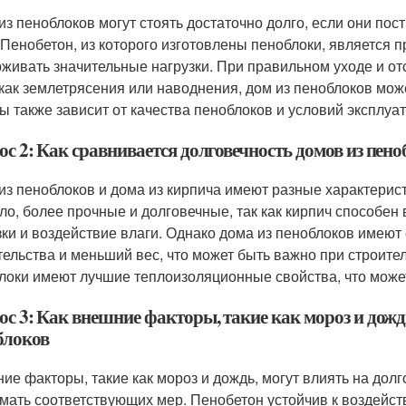
из пеноблоков могут стоять достаточно долго, если они по
 Пенобетон, из которого изготовлены пеноблоки, является
живать значительные нагрузки. При правильном уходе и от
 как землетрясения или наводнения, дом из пеноблоков може
ы также зависит от качества пеноблоков и условий эксплуа
с 2: Как сравнивается долговечность домов из пен
из пеноблоков и дома из кирпича имеют разные характерист
ло, более прочные и долговечные, так как кирпич способе
зки и воздействие влаги. Однако дома из пеноблоков имеют 
тельства и меньший вес, что может быть важно при строител
локи имеют лучшие теплоизоляционные свойства, что может
с 3: Как внешние факторы, такие как мороз и дожд
блоков
ие факторы, такие как мороз и дождь, могут влиять на долг
мать соответствующих мер. Пенобетон устойчив к воздейст