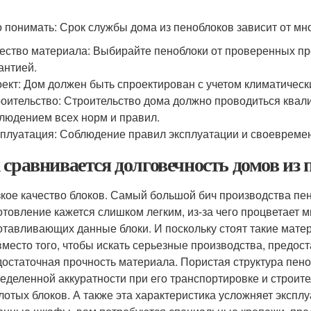
 понимать: Срок службы дома из пеноблоков зависит от мн
ество материала: Выбирайте пеноблоки от проверенных пр
антией.
ект: Дом должен быть спроектирован с учетом климатически
оительство: Строительство дома должно проводиться ква
людением всех норм и правил.
плуатация: Соблюдение правил эксплуатации и своевремен
 сравнивается долговечность домов из 
кое качество блоков. Самый большой бич производства пено
отовление кажется слишком легким, из-за чего процветает 
отавливающих данные блоки. И поскольку стоят такие мате
вместо того, чтобы искать серьезные производства, предо
остаточная прочность материала. Пористая структура пено
еделенной аккуратности при его транспортировке и строите
лотых блоков. А также эта характеристика усложняет экспл