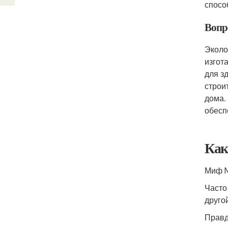
спосо
Вопро
Эколо
изгот
для з
строи
дома.
обесп
Как
Миф №
Часто
друго
Правд