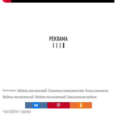
Категории:
Мебель для прихожей
,
Основные характеристики
,
Купе в прихожую
,
Мебель для маленькой
,
Мебели для маленькой
,
Классическая мебель
Читайте также