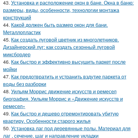
43.
Установка и расположение окон в бане. Окна в баню:
размеры, виды, особенности, технологии монтажа
конструкций
44.
Какой должен быть размер окон для бани.
Металлопластик
45.
Как создать луговой цветник из многолетников.
Дизайнерский луг: как создать сезонный луговой
миксбордер
46.
Как быстро и эффективно высушить паркет после
мойки
47.
Как предотвратить и устранить вздутие паркета от
воды без разборки
48.
Уильям Моррис движение искусств и ремесел
биография. Уильям Моррис и «Движение искусств и
ремесел»
49.
Как быстро и дешево отремонтировать убитую
квартиру. Особенности старого жилья
50.
Установка лаг под деревянные полы. Материал для
лаг , сечение, шаг и направление укладки