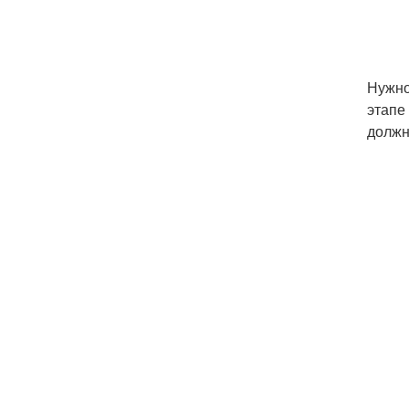
Нужно
этапе
должн