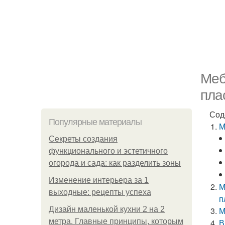
Меб
пла
Сод
Популярные материалы
М
Секреты создания
функционального и эстетичного
огорода и сада: как разделить зоны
Изменение интерьера за 1
М
выходные: рецепты успеха
п
Дизайн маленькой кухни 2 на 2
М
метра. Главные принципы, которым
В