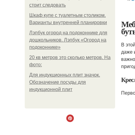
стоит следовать
Шкаф купе с туалетным столиком.
Меб
Варианты внутренней планировки
бут
Лэпбук огород на подоконнике для
дошкольников. Лэпбук «Огород на
В это
подоконнике»
даже 
20 кв метров это сколько метров. На
важно
фото:
приго
Для индукционных плит значок.
Крес
Обозначение посуды для
индукционной плит
Перво