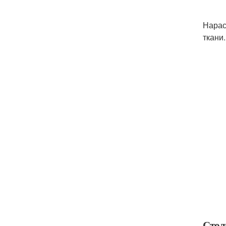
Нарас
ткани.
Стол