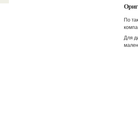
Ориг
По та
компа
Для д
мален