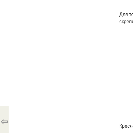
Для т
скреп
⇦
Кресл