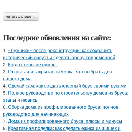
читать дальше →
Последние обновления на сайте:
1.
«Лужники» после реконструкции: как сохранить
исторический силуэт и сделать арену современной
2.
Когда стены не нужны.
3.
Открытая и закрытая каменка: что выбрать для
вашего дома
4.
Сделай сам: как создать клееный брус своими руками
5.
Полное руководство по строительству домов из бруса:
этапы и нюансы
6.
Сборка дома из профилированного бруса: полное
руководство для начинающих
7.
Дома из профилированного бруса: плюсы и минусы
8.
Креативная поделка: как сделать ежика из шишек и