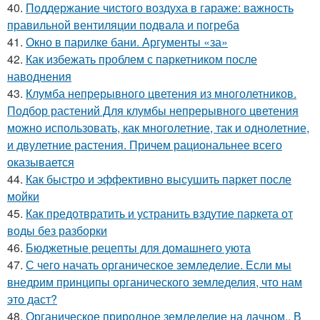
40.
Поддержание чистого воздуха в гараже: важность
правильной вентиляции подвала и погреба
41.
Окно в парилке бани. Аргументы «за»
42.
Как избежать проблем с паркетником после
наводнения
43.
Клумба непрерывного цветения из многолетников.
Подбор растений Для клумбы непрерывного цветения
можно использовать, как многолетние, так и однолетние,
и двулетние растения. Причем рациональнее всего
оказывается
44.
Как быстро и эффективно высушить паркет после
мойки
45.
Как предотвратить и устранить вздутие паркета от
воды без разборки
46.
Бюджетные рецепты для домашнего уюта
47.
С чего начать органическое земледелие. Если мы
внедрим принципы органического земледелия, что нам
это даст?
48.
Органическое природное земледелие на дачном.. В