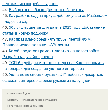
вентиляцию погреба в гараже
44.
Выбор окон в баню. Для чего в бане окна
45.
Как разбить сад на приусадебном участке. Разбиваем
плодовый сад
46.
50 лучших цветов для дачи в 2023 году. Добавление
статьи в новую подборку
47.
Как правильно соединять трубы лентой ФУМ.
Правила использования ФУМ ленты
48.
Какой предстоит ремонт квартиры в новостройке.
Разработка дизайн-проекта
49.
ТОП-6 идей для уютного интерьера. Как сэкономить
на товарах для создания уютного интерьера
50.
Уют в доме своими руками. DIY мебель и декор: как
освежить интерьер своими руками за пару дней
© 2026 Милый дом
Контакты
Пользовательское соглашение
Политика конфидециальности