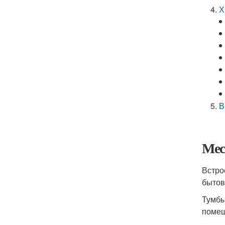
Х
В
Мес
Встро
бытов
Тумбы
помещ