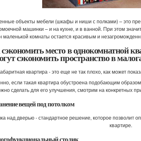
енные объекты мебели (шкафы и ниши с полками) – это пр
омоечной машинки – и на кухне, и в ванной. При этом знач
н маленькой комнаты остается красивым и незагроможден
 сэкономить место в однокомнатной кв
огут сэкономить пространство в мало
абаритная квартира - это еще не так плохо, как может пока
нно, если такая квартира обустроена подобающим образом.
ожно сделать для его улучшения, смотрим на конкретных пр
ранение вещей под потолком
ка над дверью - стандартное решение, которое позволит о
квартире.
ногофункциональный столик