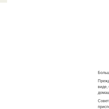
Больш
Прежд
виде,
домаш
Совет
присп