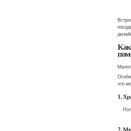
Встро
посуд
дизай
Как
пом
Малог
Особе
что м
1. Х
Пол
2. М