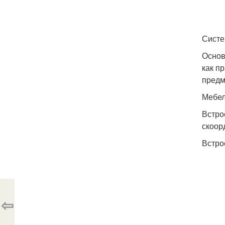
Систе
Основ
как п
предм
Мебел
Встро
скоор
Встро
⇦