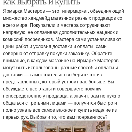
как выбрать и купить
Ярмарка Мастеров — это гипермаркет, объединяющий
множество хендмейд магазинов разных продавцов со
всего мира. Покупатели и мастера сотрудничают
Стол для красоты
Стол на кухню
напрямую, не оплачивая дополнительных наценок и
комиссий посредников. Мастера сами устанавливают
цены работ и условия доставки и оплаты, сами
совершают отправку покупки заказчику. Обратите
Кухонные столы
Обеденные столы
внимание, в каждом магазине на Ярмарке Мастеров
могут быть использованы разные способы оплаты и
доставки — самостоятельно выберите тот из
представленных, который устроит вас больше. Вы
обсуждаете все этапы и совершаете покупку
Кухонные мелочи
Кухонный гарнитур
непосредственно у продавца, а значит, вам не нужно
общаться с третьими лицами — получится быстро и
полно узнать все самое важное и купить изделие из
первых рук. Выбрали то, что вам понравилось?