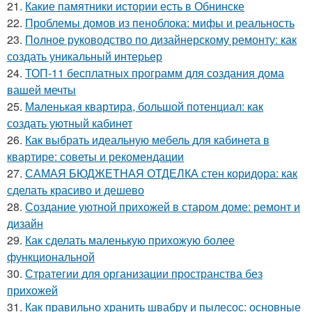
21.
Какие памятники истории есть в Обнинске
22.
Проблемы домов из пеноблока: мифы и реальность
23.
Полное руководство по дизайнерскому ремонту: как
создать уникальный интерьер
24.
ТОП-11 бесплатных программ для создания дома
вашей мечты
25.
Маленькая квартира, большой потенциал: как
создать уютный кабинет
26.
Как выбрать идеальную мебель для кабинета в
квартире: советы и рекомендации
27.
САМАЯ БЮДЖЕТНАЯ ОТДЕЛКА стен коридора: как
сделать красиво и дешево
28.
Создание уютной прихожей в старом доме: ремонт и
дизайн
29.
Как сделать маленькую прихожую более
функциональной
30.
Стратегии для организации пространства без
прихожей
31.
Как правильно хранить швабру и пылесос: основные