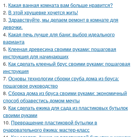
1.
Какая ванная комната вам больше нравится?
2.
В этой хрущевке хочется жить!
3.
Здравствуйте, мы делаем ремонт в комнате для
девочки.
4.
Какая печь лучше для бани: выбор идеального
варианта
5.
Клееная древесина своими руками: пошаговая
инструкция для начинающих
6.
Как сделать клееный брус своими руками: пошаговая
инструкция
7.
Основы технологии сборки сруба дома из бруса:
пошаговое руководство
8.
Сборка дома из бруса своими руками: экономичный
способ обзавестись домом мечты
9.
Как сделать ежика для сада из пластиковых бутылок
своими руками
10.
Превращение пластиковой бутылки в
очаровательного ёжика: мастер-класс