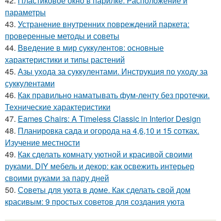
42.
Пластиковое окно в парилке. Расположение и
параметры
43.
Устранение внутренних повреждений паркета:
проверенные методы и советы
44.
Введение в мир суккулентов: основные
характеристики и типы растений
45.
Азы ухода за суккулентами. Инструкция по уходу за
суккулентами
46.
Как правильно наматывать фум-ленту без протечки.
Технические характеристики
47.
Eames Chairs: A Timeless Classic in Interior Design
48.
Планировка сада и огорода на 4,6,10 и 15 сотках.
Изучение местности
49.
Как сделать комнату уютной и красивой своими
руками. DIY мебель и декор: как освежить интерьер
своими руками за пару дней
50.
Советы для уюта в доме. Как сделать свой дом
красивым: 9 простых советов для создания уюта