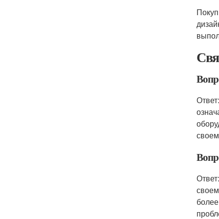
Покуп
дизай
выпол
Свя
Вопро
Ответ
означ
обору
своем
Вопр
Ответ
своем
более
пробл