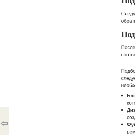
Под
Следу
обрат
Под
После
соотв
Подбо
следу
необх
Бю
кот
Ди
соз
⇦
Фу
рем