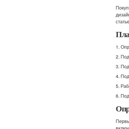
Покуп
дизай
стать
Пла
1. Оп
2. По
3. По
4. По
5. Ра
6. По
Опр
Первы
включ