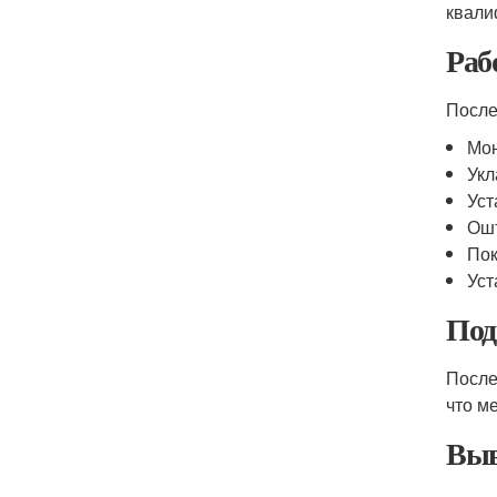
квали
Раб
После
Мон
Укл
Уст
Ошт
Пок
Уст
Под
После
что м
Выв