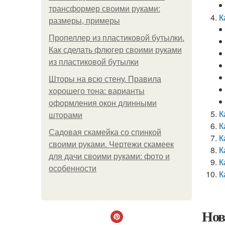
трансформер своими руками:
К
размеры, примеры
Пропеллер из пластиковой бутылки.
Как сделать флюгер своими руками
из пластиковой бутылки
Шторы на всю стену. Правила
хорошего тона: варианты
оформления окон длинными
К
шторами
К
Садовая скамейка со спинкой
К
своими руками. Чертежи скамеек
К
для дачи своими руками: фото и
К
особенности
К
Нов