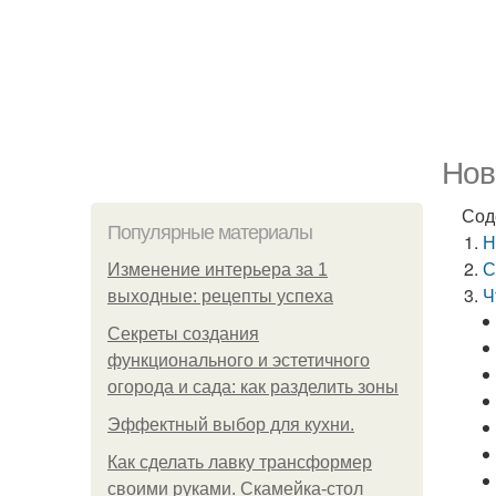
Нов
Сод
Популярные материалы
Н
С
Изменение интерьера за 1
Ч
выходные: рецепты успеха
Секреты создания
функционального и эстетичного
огорода и сада: как разделить зоны
Эффектный выбор для кухни.
Как сделать лавку трансформер
своими руками. Скамейка-стол