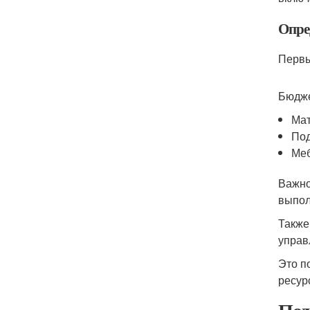
Опре
Первы
Бюдже
Мат
Под
Меб
Важно
выпол
Также
управ
Это п
ресур