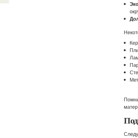
Эк
окр
До
Некот
Кер
Пли
Ла
Пар
Сте
Ме
Помни
матер
Под
Следу