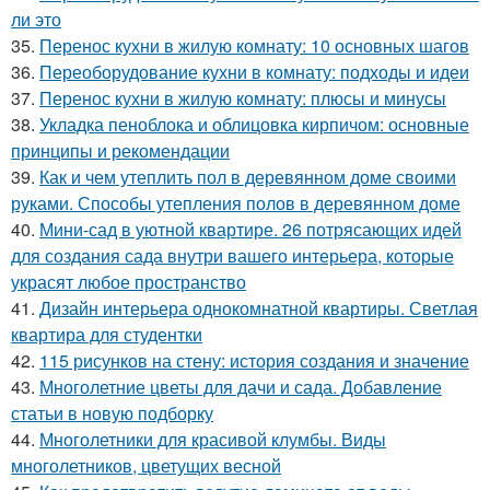
ли это
35.
Перенос кухни в жилую комнату: 10 основных шагов
36.
Переоборудование кухни в комнату: подходы и идеи
37.
Перенос кухни в жилую комнату: плюсы и минусы
38.
Укладка пеноблока и облицовка кирпичом: основные
принципы и рекомендации
39.
Как и чем утеплить пол в деревянном доме своими
руками. Способы утепления полов в деревянном доме
40.
Мини-сад в уютной квартире. 26 потрясающих идей
для создания сада внутри вашего интерьера, которые
украсят любое пространство
41.
Дизайн интерьера однокомнатной квартиры. Светлая
квартира для студентки
42.
115 рисунков на стену: история создания и значение
43.
Многолетние цветы для дачи и сада. Добавление
статьи в новую подборку
44.
Многолетники для красивой клумбы. Виды
многолетников, цветущих весной