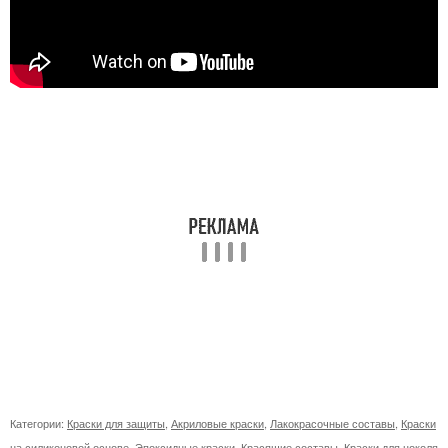
Категории:
Краски для защиты
,
Акриловые краски
,
Лакокрасочные составы
,
Краски
на силиконовой основе
,
Эпоксидные краски
,
Красящие составы
,
Краски для цоколя