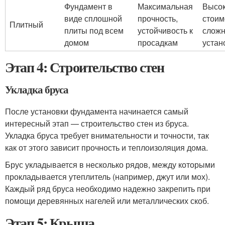
Фундамент в
Максимальная
Высо
виде сплошной
прочность,
стоим
Плитный
плиты под всем
устойчивость к
сложн
домом
просадкам
устан
Этап 4: Строительство стен
Укладка бруса
После установки фундамента начинается самый
интересный этап — строительство стен из бруса.
Укладка бруса требует внимательности и точности, так
как от этого зависит прочность и теплоизоляция дома.
Брус укладывается в несколько рядов, между которыми
прокладывается утеплитель (например, джут или мох).
Каждый ряд бруса необходимо надежно закрепить при
помощи деревянных нагелей или металлических скоб.
Этап 5: Крыша