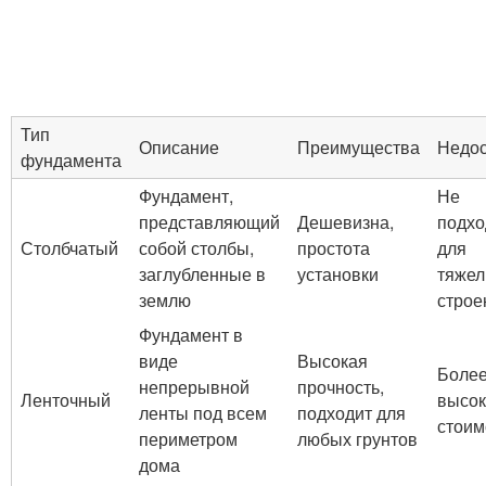
Тип
Описание
Преимущества
Недос
фундамента
Фундамент,
Не
представляющий
Дешевизна,
подхо
Столбчатый
собой столбы,
простота
для
заглубленные в
установки
тяже
землю
строе
Фундамент в
виде
Высокая
Боле
непрерывной
прочность,
Ленточный
высок
ленты под всем
подходит для
стоим
периметром
любых грунтов
дома