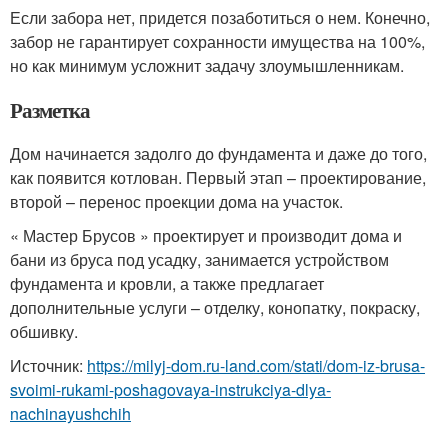
Если забора нет, придется позаботиться о нем. Конечно,
забор не гарантирует сохранности имущества на 100%,
но как минимум усложнит задачу злоумышленникам.
Разметка
Дом начинается задолго до фундамента и даже до того,
как появится котлован. Первый этап – проектирование,
второй – перенос проекции дома на участок.
« Мастер Брусов » проектирует и производит дома и
бани из бруса под усадку, занимается устройством
фундамента и кровли, а также предлагает
дополнительные услуги – отделку, конопатку, покраску,
обшивку.
Источник:
https://milyj-dom.ru-land.com/stati/dom-iz-brusa-
svoimi-rukami-poshagovaya-instrukciya-dlya-
nachinayushchih