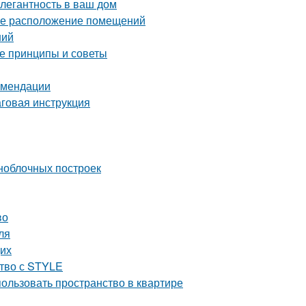
элегантность в ваш дом
ное расположение помещений
ний
ые принципы и советы
комендации
аговая инструкция
ноблочных построек
во
ля
щих
ство с STYLE
пользовать пространство в квартире