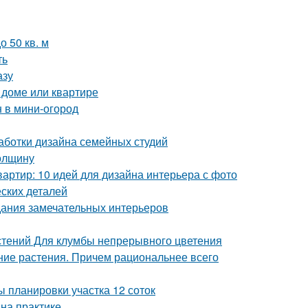
 50 кв. м
ть
азу
 доме или квартире
н в мини-огород
аботки дизайна семейных студий
толщину
артир: 10 идей для дизайна интерьера с фото
ских деталей
дания замечательных интерьеров
стений Для клумбы непрерывного цветения
тние растения. Причем рациональнее всего
 планировки участка 12 соток
на практике.