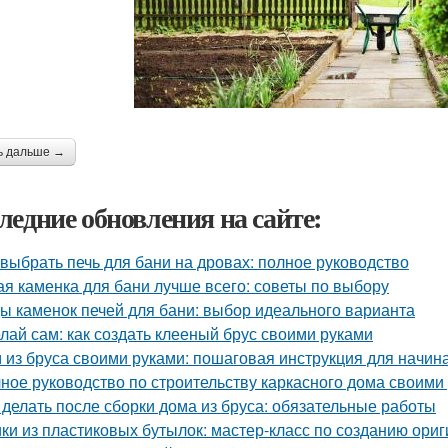
ь дальше →
ледние обновления на сайте:
 выбрать печь для бани на дровах: полное руководство
ая каменка для бани лучше всего: советы по выбору
ы каменок печей для бани: выбор идеального варианта
лай сам: как создать клееный брус своими руками
 из бруса своими руками: пошаговая инструкция для начи
ное руководство по строительству каркасного дома своими
 делать после сборки дома из бруса: обязательные работы
ки из пластиковых бутылок: мастер-класс по созданию ори