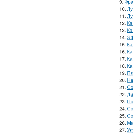
9.
Фра
10.
Лу
11.
Лу
12.
Ка
13.
Ка
14.
Эф
15.
Ка
16.
Ка
17.
Ка
18.
Ка
19.
Пл
20.
He
21.
Со
22.
Ди
23.
По
24.
Со
25.
Со
26.
Ма
27.
Ул