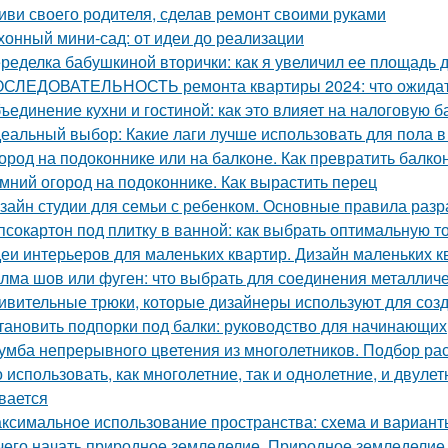
иви своего родителя, сделав ремонт своими руками
хонный мини-сад: от идеи до реализации
ределка бабушкиной вторички: как я увеличил ее площадь до
СЛЕДОВАТЕЛЬНОСТЬ ремонта квартиры 2024: что ожида
ъединение кухни и гостиной: как это влияет на налоговую б
еальный выбор: Какие лаги лучше использовать для пола в
ород на подоконнике или на балконе. Как превратить балко
мний огород на подоконнике. Как вырастить перец
зайн студии для семьи с ребенком. Основные правила разр
псокартон под плитку в ванной: как выбрать оптимальную 
еи интерьеров для маленьких квартир. Дизайн маленьких кв
лма шов или фуген: что выбрать для соединения металличе
ивительные трюки, которые дизайнеры используют для соз
тановить подпорки под балки: руководство для начинающих
умба непрерывного цветения из многолетников. Подбор ра
 использовать, как многолетние, так и однолетние, и двуле
вается
ксимальное использование пространства: схема и варианты
чего начать природное земледелие. Природное земледелие 