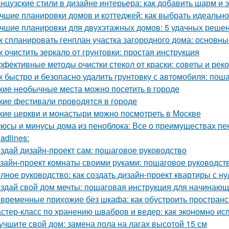
нцузские стили в дизайне интерьера: как добавить шарм и 
чшие планировки домов и коттеджей: как выбрать идеаль
чшие планировки для двухэтажных домов: 5 удачных реше
к спланировать генплан участка загородного дома: основн
к очистить зеркало от грунтовки: простая инструкция
фективные методы очистки стекол от краски: советы и ре
к быстро и безопасно удалить грунтовку с автомобиля: пош
кие необычные места можно посетить в городе
кие фестивали проводятся в городе
кие церкви и монастыри можно посмотреть в Москве
юсы и минусы дома из пеноблока: Все о преимуществах пе
adlines:
здай дизайн-проект сам: пошаговое руководство
зайн-проект комнаты своими руками: пошаговое руководст
лное руководство: как создать дизайн-проект квартиры с ну
здай свой дом мечты: пошаговая инструкция для начинаю
временные прихожие без шкафа: как обустроить простран
стер-класс по хранению швабров и ведер: как экономно ис
учшите свой дом: замена пола на лагах высотой 15 см