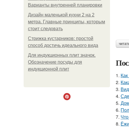
Варианты внутренней планировки
Дизайн маленькой кухни 2 на 2
метра. Главные принципы, которым
стоит следовать
Стрижка кустарников: простой
читат
способ достичь идеального вида
Для индукционных плит значок.
Пос
Обозначение посуды для
индукционной плит
1.
Как
2.
Как
3.
Вид
4.
Сде
5.
Дом
6.
Пол
7.
Что
8.
Ёжи