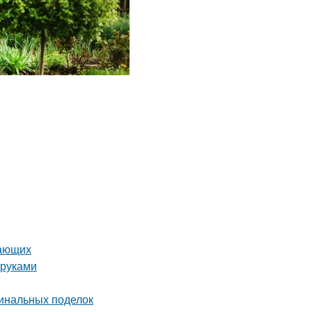
нающих
 руками
гинальных поделок