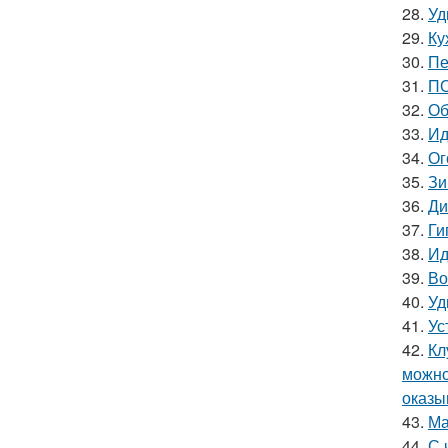
28.
Уд
29.
Ку
30.
Пе
31.
ПО
32.
Об
33.
Ид
34.
Ог
35.
Зи
36.
Ди
37.
Ги
38.
Ид
39.
Во
40.
Уд
41.
Ус
42.
Кл
можно
оказы
43.
Ма
44.
С 