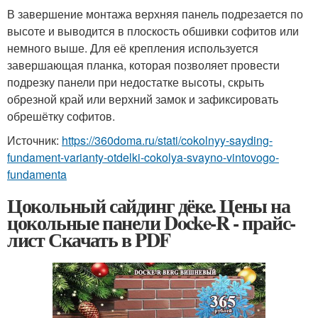
В завершение монтажа верхняя панель подрезается по
высоте и выводится в плоскость обшивки софитов или
немного выше. Для её крепления используется
завершающая планка, которая позволяет провести
подрезку панели при недостатке высоты, скрыть
обрезной край или верхний замок и зафиксировать
обрешётку софитов.
Источник:
https://360doma.ru/stati/cokolnyy-sayding-
fundament-varianty-otdelki-cokolya-svayno-vintovogo-
fundamenta
Цокольный сайдинг дёке. Цены на
цокольные панели Docke-R - прайс-
лист Скачать в PDF