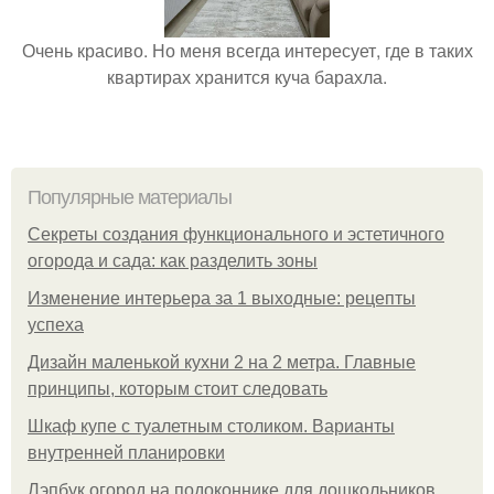
Очень красиво. Но меня всегда интересует, где в таких
квартирах хранится куча барахла.
Популярные материалы
Секреты создания функционального и эстетичного
огорода и сада: как разделить зоны
Изменение интерьера за 1 выходные: рецепты
успеха
Дизайн маленькой кухни 2 на 2 метра. Главные
принципы, которым стоит следовать
Шкаф купе с туалетным столиком. Варианты
внутренней планировки
Лэпбук огород на подоконнике для дошкольников.