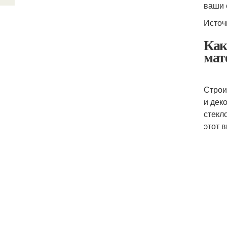
ваши 
Источ
Как
мат
Строи
и дек
стекл
этот 