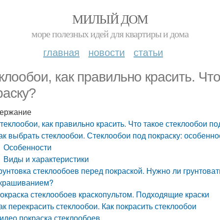
МИЛЫЙ ДОМ
море полезных идей для квартиры и дома
главная
новости
статьи
клообои, как правильно красить. Что
раску?
ержание
теклообои, как правильно красить. Что такое стеклообои по
ак выбрать стеклообои. Стеклообои под покраску: особенн
Особенности
Виды и характеристики
рунтовка стеклообоев перед покраской. Нужно ли грунтова
крашиванием?
окраска стеклообоев краскопультом. Подходящие краски
ак перекрасить стеклообои. Как покрасить стеклообои
идео покраска стеклообоев