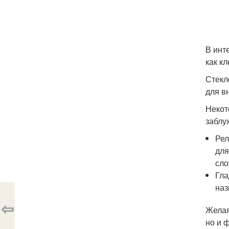
В инт
как к
Стекл
для в
Некот
заблу
Рел
для
сло
Гла
наз
⇦
Желая
но и 