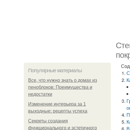
Сте
пок
Сод
Популярные материалы
С
К
Все, что нужно знать о домах из
пеноблоков: Преимущества и
недостатки
Г
Изменение интерьера за 1
о
выходные: рецепты успеха
П
Секреты создания
К
функционального и эстетичного
В