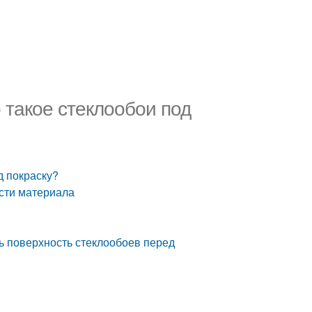
 такое стеклообои под
д покраску?
ости материала
ть поверхность стеклообоев перед