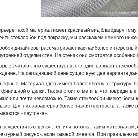
ерьере такой материал имеет красивый вид благодаря тому, 
леить стеклообои под покраску, мы расскажем немного ниже.
ообои дизайнеры рассматривают как наиболее интересный
нутренней отделки стен. На стенах они смотрятся особенно
орые считают, что существует всего один вариант стеклооб
ждение. На сегодняшний день существует два варианта дан
ьефные. Материал здесь имеет более плотную структуру, б
 финишной отделки. Так же стоит отметить, что повредить е
жно или почти невозможно. Такие стеклообои имеют больш
дкие. Для них характерна более низкая плотность, а также
ываются «паутинка».
 осуществить отделку стен или потолка таким материалом, 
фактурный рисунок, если таковой имеется. При правильно и