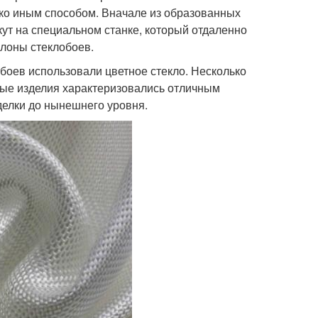
ко иным способом. Вначале из образованных
кут на специальном станке, который отдаленно
улоны стеклобоев.
обоев использовали цветное стекло. Несколько
емые изделия характеризовались отличным
делки до нынешнего уровня.