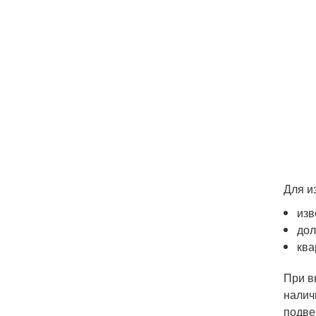
Для и
изв
дол
ква
При в
налич
подве