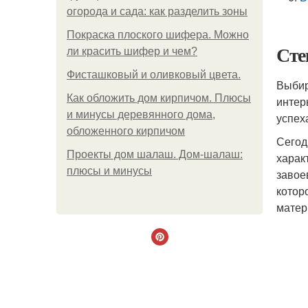
огорода и сада: как разделить зоны
Покраска плоского шифера. Можно
Сте
ли красить шифер и чем?
Фисташковый и оливковый цвета.
Выбир
Как обложить дом кирпичом. Плюсы
интер
и минусы деревянного дома,
успех
обложенного кирпичом
Сегод
Проекты дом шалаш. Дом-шалаш:
харак
плюсы и минусы
завое
котор
матер