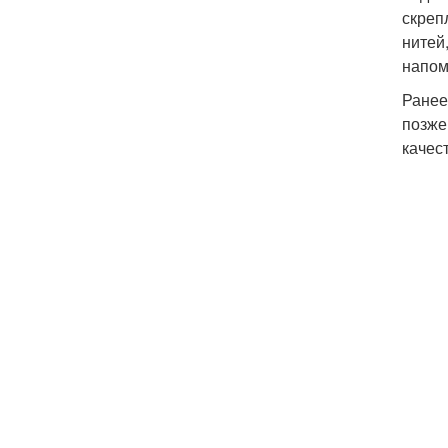
скреп
нитей
напом
Ранее
позже
качес