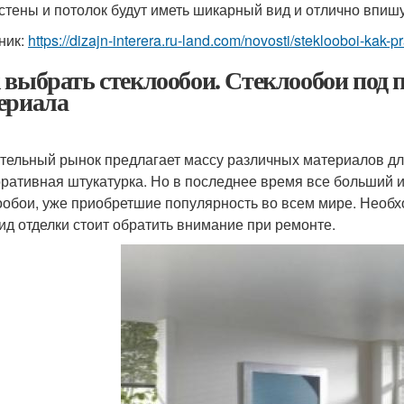
стены и потолок будут иметь шикарный вид и отлично впишу
ник:
https://dizajn-interera.ru-land.com/novosti/steklooboi-kak-p
 выбрать стеклообои. Стеклообои под п
ериала
тельный рынок предлагает массу различных материалов для о
оративная штукатурка. Но в последнее время все больший 
ообои, уже приобретшие популярность во всем мире. Необхо
вид отделки стоит обратить внимание при ремонте.