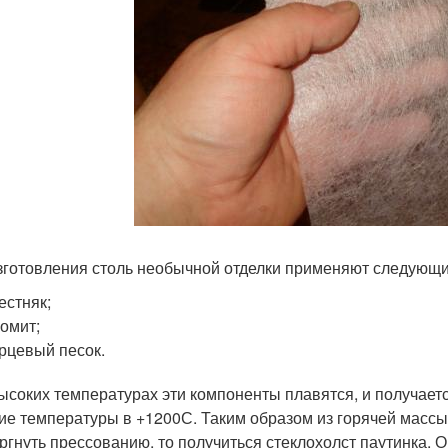
зготовления столь необычной отделки применяют следующи
естняк;
омит;
рцевый песок.
ысоких температурах эти компоненты плавятся, и получает
ие температуры в +1200С. Таким образом из горячей массы 
ргнуть прессованию, то получиться стеклохолст паутинка. О