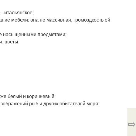
 – итальянское;
ание мебели: она не массивная, громоздкость ей
лее насыщенными предметами;
и, цветы.
кже белый и коричневый;
изображений рыб и других обитателей моря;
⇨