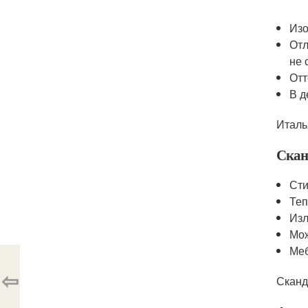
Изо
Отл
не 
Отт
В д
Италь
Скан
Сти
Теп
Изл
Мож
Меб
⇦
Сканд