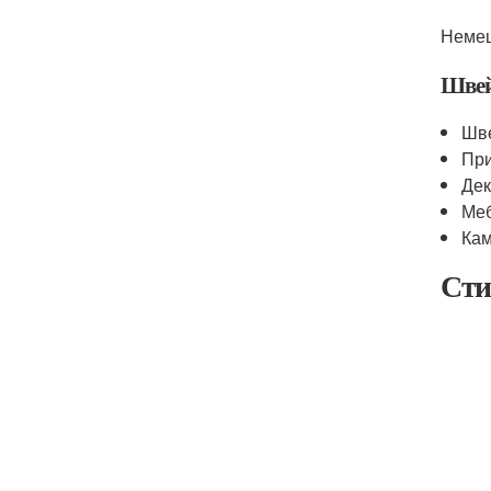
Немец
Швей
Шве
При
Дек
Меб
Кам
Сти