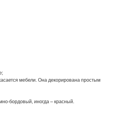
е;
 касается мебели. Она декорирована простым
но-бордовый, иногда – красный.