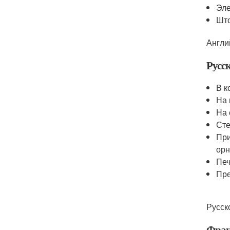
Эле
Што
Англи
Русс
В к
На 
На 
Сте
При
орн
Печ
Пре
Русск
Фран