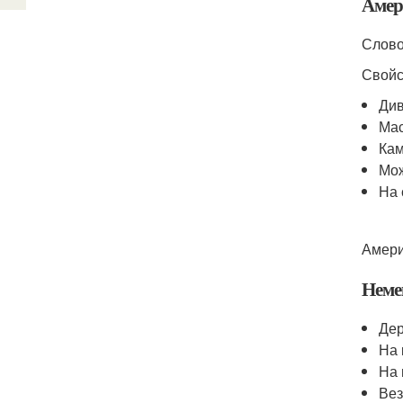
Амер
Слово
Свойс
Див
Мас
Кам
Мож
На 
Амери
Неме
Дер
На 
На 
Вез