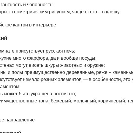
гантность и чопорность;
ры с геометрическим рисунком, чаще всего – в клетку.
йское кантри в интерьере
кий
омнате присутствует русская печь;
кухне много фарфора, да и вообще посуды;
стенах могут висеть шкуры животных и оружие;
ны и полы преимущественно деревянные, реже – каменны
сутствует немало резных элементов — в особенности, это
аментом;
ь может быть украшена росписью;
имущественные тона: бежевый, молочный, коричневый, тем
ое направление
цузский