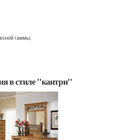
весной гаммы;
ня в стиле "кантри"