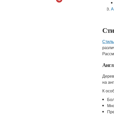
А
Сти
Стиль
разли
Рассм
Англ
Дерев
на ан
К осо
Бол
Мно
Пре