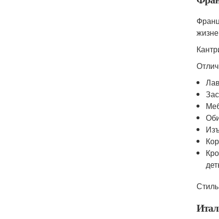
Франц
жизне
Кантр
Отлич
Лав
Зас
Меб
Оби
Изъ
Кор
Кро
дет
Стиль
Итал