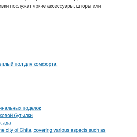
овки послужат яркие аксессуары, шторы или
теплый пол для комфорта.
гинальных поделок
иковой бутылки
 сада
he city of Chita, covering various aspects such as