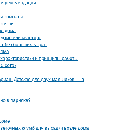
 и рекомендации
ой комнаты
 жизни
ия дома
 доме или квартире
т без больших затрат
дома
 характеристики и принципы работы
0 соток
риан. Детская для двух мальчиков — в
кно в парилке?
 доме
цветочных клумб для высадки возле дома