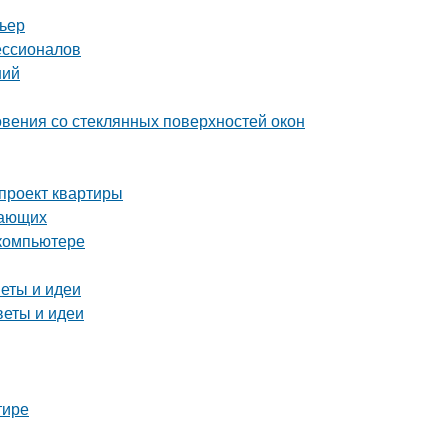
рьер
ессионалов
ний
вения со стеклянных поверхностей окон
-проект квартиры
нающих
 компьютере
веты и идеи
веты и идеи
тире