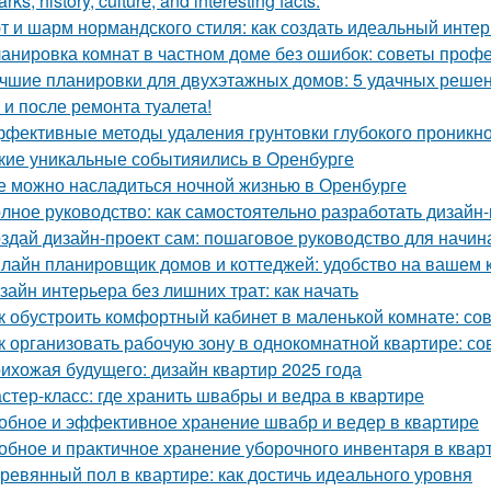
rks, history, culture, and interesting facts:
т и шарм нормандского стиля: как создать идеальный инте
анировка комнат в частном доме без ошибок: советы проф
чшие планировки для двухэтажных домов: 5 удачных реше
 и после ремонта туалета!
фективные методы удаления грунтовки глубокого проникно
кие уникальные событияились в Оренбурге
е можно насладиться ночной жизнью в Оренбурге
лное руководство: как самостоятельно разработать дизайн
здай дизайн-проект сам: пошаговое руководство для начи
лайн планировщик домов и коттеджей: удобство на вашем
зайн интерьера без лишних трат: как начать
к обустроить комфортный кабинет в маленькой комнате: со
к организовать рабочую зону в однокомнатной квартире: со
ихожая будущего: дизайн квартир 2025 года
стер-класс: где хранить швабры и ведра в квартире
обное и эффективное хранение швабр и ведер в квартире
обное и практичное хранение уборочного инвентаря в квар
ревянный пол в квартире: как достичь идеального уровня