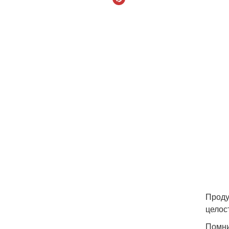
Проду
целос
Помни