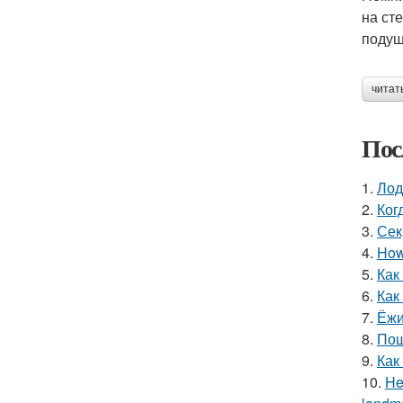
на ст
подуш
читат
Пос
1.
Лод
2.
Ког
3.
Сек
4.
How 
5.
Как
6.
Как
7.
Ёжи
8.
Пош
9.
Как
10.
He