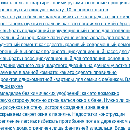
ожить полы в квартире своими руками: основные принципы
ренос кухни в жилую комнату: 10 основных шагов
елать кухню больше: как увеличить ее площадь за счет жил
рестановка кухни и спальни: как это повлияло на мой образ
к выбрать подходящий циркуляционный насос для отоплен
еальный выбор: Какие лаги лучше использовать для пола в
джетный ремонт: как сделать красивый современный ремон
еренный выбор: как подобрать циркуляционный насос для 
к выбрать насос циркуляционный для отопления: основные
здание уютного ландшафтного дизайна на дачном участке 1
ачечная в ванной комнате: как это сделать правильно
проектов однокомнатной квартиры для семьи с ребенком. Ва
дной кухне
мледелие без химических удобрений: как это возможно
какую сторону должно открываться окно в бане. Нужно ли о
5 рисунков на стену: история создания и значение
скрываем секрет окна в парилке. Недостатки конструкции
репление лаг: как избежать прогибания пола в деревянном
етник у дома ограничен лишь фантазией владельца. Виды 