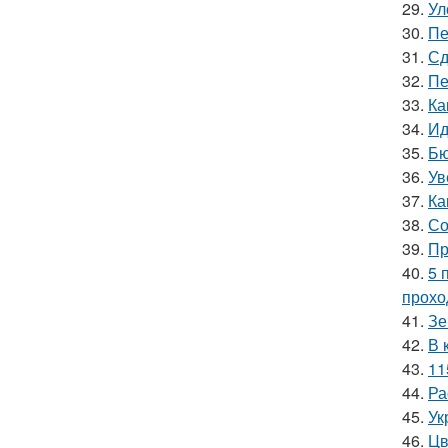
29.
Ул
30.
Пе
31.
Сд
32.
Пе
33.
Ка
34.
Ид
35.
Бю
36.
Ув
37.
Ка
38.
Со
39.
Пр
40.
5 
прохо
41.
Зе
42.
В 
43.
11
44.
Ра
45.
Ук
46.
Цв