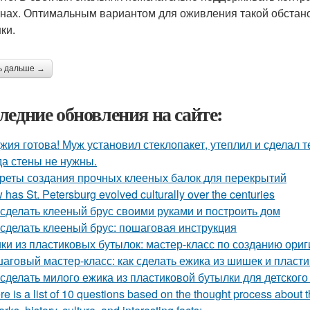
енах. Оптимальным вариантом для оживления такой обстан
ки.
ь дальше →
ледние обновления на сайте:
жия готова! Муж установил стеклопакет, утеплил и сделал 
да стены не нужны.
реты создания прочных клееных балок для перекрытий
has St. Petersburg evolved culturally over the centuries
 сделать клееный брус своими руками и построить дом
 сделать клееный брус: пошаговая инструкция
ки из пластиковых бутылок: мастер-класс по созданию ори
аговый мастер-класс: как сделать ежика из шишек и пласт
 сделать милого ежика из пластиковой бутылки для детского
re is a list of 10 questions based on the thought process about t