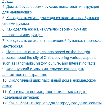
бруса
4.
Дом из бруса своими руками: пошаговая инструкция
для начинающих
5.
Как сделать ежика для сада из пластиковых бутылок
своими руками
6.
Как сделать ёжика из бутылки своими руками:
пошаговая инструкция
7.
Как сделать ежика из пластиковой бутылки: творческая
мастерская
8.
Here is a list of 10 questions based on the thought
process about the city of Chita, covering various aspects
such as landmarks, history, culture, and interesting facts:
9.
Французский стиль в интерьере: как создать
элегантное пространство
10.
Экологичный шик: пассивный дом в нормандском
стиле
11.
Уют и шарм нормандского стиля: как создать
идеальный интерьер
12.
Как выбрать интерьер для загородного дома: советы