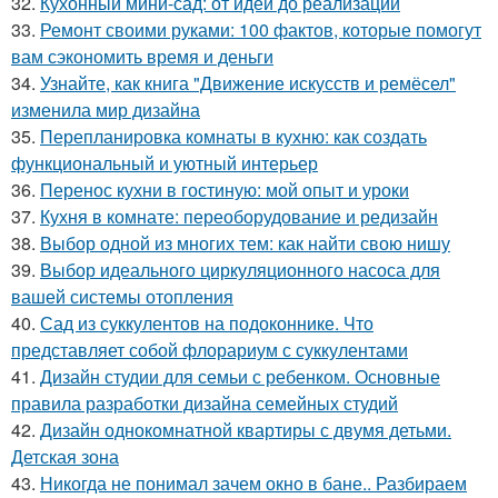
32.
Кухонный мини-сад: от идеи до реализации
33.
Ремонт своими руками: 100 фактов, которые помогут
вам сэкономить время и деньги
34.
Узнайте, как книга "Движение искусств и ремёсел"
изменила мир дизайна
35.
Перепланировка комнаты в кухню: как создать
функциональный и уютный интерьер
36.
Перенос кухни в гостиную: мой опыт и уроки
37.
Кухня в комнате: переоборудование и редизайн
38.
Выбор одной из многих тем: как найти свою нишу
39.
Выбор идеального циркуляционного насоса для
вашей системы отопления
40.
Сад из суккулентов на подоконнике. Что
представляет собой флорариум с суккулентами
41.
Дизайн студии для семьи с ребенком. Основные
правила разработки дизайна семейных студий
42.
Дизайн однокомнатной квартиры с двумя детьми.
Детская зона
43.
Никогда не понимал зачем окно в бане.. Разбираем