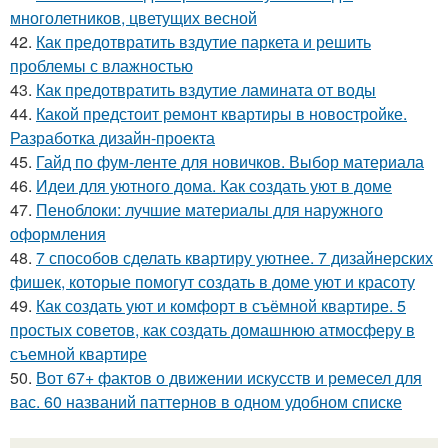
многолетников, цветущих весной
42.
Как предотвратить вздутие паркета и решить
проблемы с влажностью
43.
Как предотвратить вздутие ламината от воды
44.
Какой предстоит ремонт квартиры в новостройке.
Разработка дизайн-проекта
45.
Гайд по фум-ленте для новичков. Выбор материала
46.
Идеи для уютного дома. Как создать уют в доме
47.
Пеноблоки: лучшие материалы для наружного
оформления
48.
7 способов сделать квартиру уютнее. 7 дизайнерских
фишек, которые помогут создать в доме уют и красоту
49.
Как создать уют и комфорт в съёмной квартире. 5
простых советов, как создать домашнюю атмосферу в
съемной квартире
50.
Вот 67+ фактов о движении искусств и ремесел для
вас. 60 названий паттернов в одном удобном списке