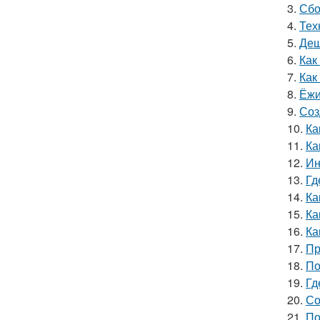
3.
Сбо
4.
Тех
5.
Деш
6.
Как
7.
Как
8.
Ёжи
9.
Соз
10.
Ка
11.
Ка
12.
Ин
13.
Гд
14.
Ка
15.
Ка
16.
Ка
17.
Пр
18.
По
19.
Гд
20.
Со
21.
По