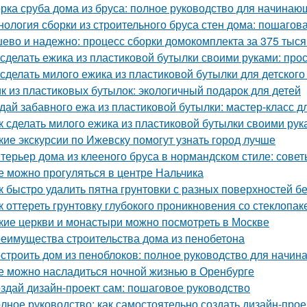
рка сруба дома из бруса: полное руководство для начинаю
нология сборки из строительного бруса стен дома: пошагов
ево и надежно: процесс сборки домокомплекта за 375 тысяч
 сделать ежика из пластиковой бутылки своими руками: про
 сделать милого ежика из пластиковой бутылки для детского
к из пластиковых бутылок: экологичный подарок для детей
дай забавного ежа из пластиковой бутылки: мастер-класс д
к сделать милого ежика из пластиковой бутылки своими рук
кие экскурсии по Ижевску помогут узнать город лучше
терьер дома из клееного бруса в нормандском стиле: сове
е можно прогуляться в центре Нальчика
к быстро удалить пятна грунтовки с разных поверхностей б
к оттереть грунтовку глубокого проникновения со стеклопа
кие церкви и монастыри можно посмотреть в Москве
еимущества строительства дома из пенобетона
строить дом из пеноблоков: полное руководство для начи
е можно насладиться ночной жизнью в Оренбурге
здай дизайн-проект сам: пошаговое руководство
лное руководство: как самостоятельно создать дизайн-прое