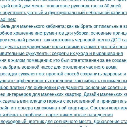
здай свой дом мечты: пошаговое руководство за 30 дней
к обустроить уютный и функциональный небольшой кабине
adlines:
бель для маленького кабинета: как выбрать оптимальные 
обное хранение инструментов для уборки: основные принц
роительный ремонт: как изготовить черновой пол из ДСП с
к сделать регулируемые полы своими руками: простой спос
ивительные суккуленты: секреты их ухода и выращивания
хня в жилом помещении: кто был ответственен за ее создан
к выбрать водяной насос для отопления частного дома
ресадка суккулентов: простой способ сохранить здоровье и
учшите эффективность отопления: как выбрать оптимальн
бор плитки для облицовки фундамента: основные советы 
еи интерьеров для маленьких квартир. Дизайн маленьких кв
к сделать вентиляцию гаража с естественной и принудител
зайн интерьера однокомнатной квартиры. Светлая квартира
к избежать проблем с паркетником после наводнения
лоуходовый цветник для солнечного места. Добавление ста