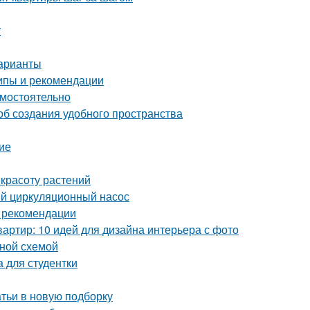
т
варианты
ипы и рекомендации
амостоятельно
об создания удобного пространства
ие
 красоту растений
ый циркуляционный насос
и рекомендации
артир: 10 идей для дизайна интерьера с фото
ьной схемой
 для студентки
тьи в новую подборку