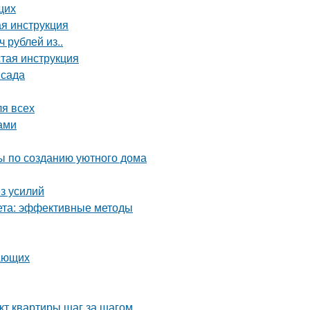
щих
ая инструкция
 рублей из..
стая инструкция
 сада
ля всех
ами
ты по созданию уютного дома
ез усилий
кета: эффективные методы
нающих
кт квартиры шаг за шагом