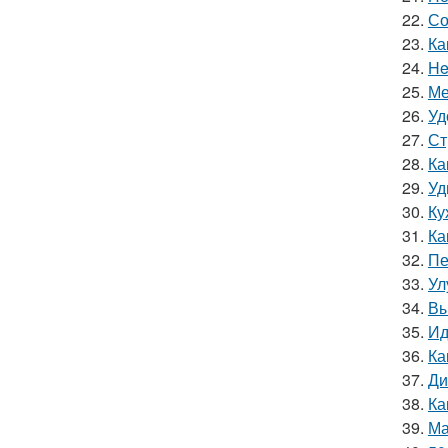
22.
Со
23.
Ка
24.
He
25.
Ме
26.
Уд
27.
Ст
28.
Ка
29.
Уд
30.
Ку
31.
Ка
32.
Пе
33.
Ул
34.
Вы
35.
Ид
36.
Ка
37.
Ди
38.
Ка
39.
Ма