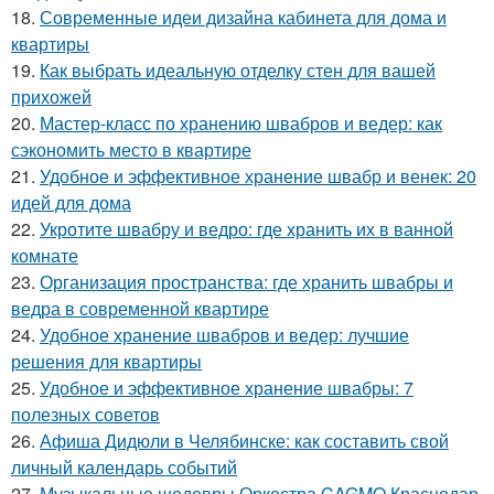
18.
Современные идеи дизайна кабинета для дома и
квартиры
19.
Как выбрать идеальную отделку стен для вашей
прихожей
20.
Мастер-класс по хранению швабров и ведер: как
сэкономить место в квартире
21.
Удобное и эффективное хранение швабр и венек: 20
идей для дома
22.
Укротите швабру и ведро: где хранить их в ванной
комнате
23.
Организация пространства: где хранить швабры и
ведра в современной квартире
24.
Удобное хранение швабров и ведер: лучшие
решения для квартиры
25.
Удобное и эффективное хранение швабры: 7
полезных советов
26.
Афиша Дидюли в Челябинске: как составить свой
личный календарь событий
27.
Музыкальные шедевры Оркестра CAGMO Краснодар