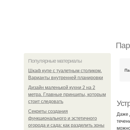
Пар
Популярные материалы
Па
Шкаф купе с туалетным столиком.
Варианты внутренней планировки
Дизайн маленькой кухни 2 на 2
метра. Главные принципы, которым
стоит следовать
Уст
Секреты создания
Даже 
функционального и эстетичного
течен
огорода и сада: как разделить зоны
можно