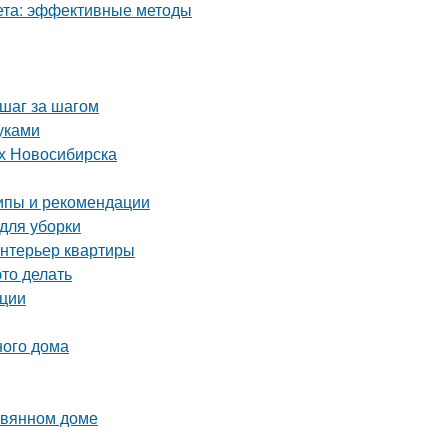
кета: эффективные методы
 шаг за шагом
уками
ях Новосибирска
ипы и рекомендации
 для уборки
интерьер квартиры
это делать
ации
ного дома
евянном доме