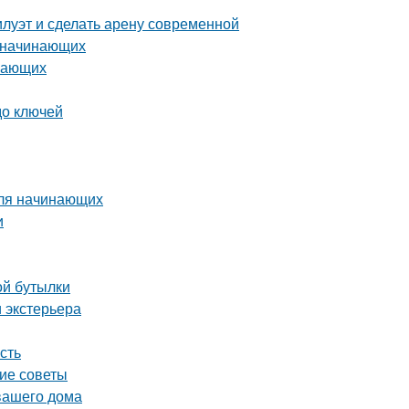
илуэт и сделать арену современной
я начинающих
инающих
до ключей
для начинающих
и
ой бутылки
 экстерьера
сть
кие советы
вашего дома