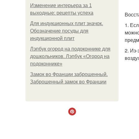
Изменение интерьера за 1
выходные: рецепты успеха
Восст
Для индукционных плит значок.
1. Ес
Обозначение посуды для
можно
индукционной плит
предм
Лэпбук огород на подоконнике для
2. Из
дошкольников. Лэпбук «Огород на
возду
подоконнике»
Замок во Франции заброшенный.
Заброшенный замок во Франции