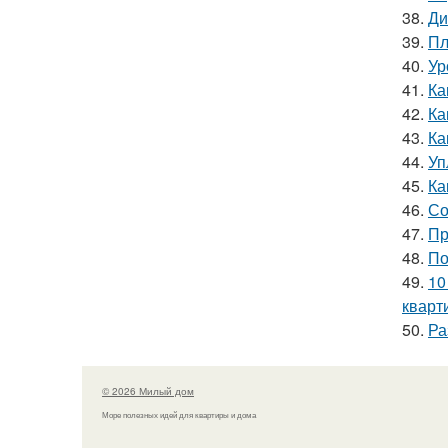
38.
Ди
39.
Пл
40.
Ур
41.
Ка
42.
Ка
43.
Ка
44.
Уп
45.
Ка
46.
Со
47.
Пр
48.
По
49.
10
кварт
50.
Ра
© 2026 Милый дом
Море полезных идей для квартиры и дома