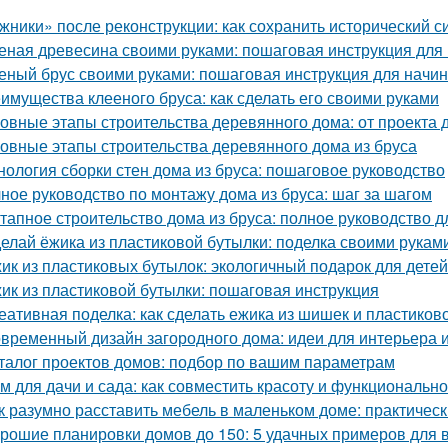
жники» после реконструкции: как сохранить исторический с
еная древесина своими руками: пошаговая инструкция дл
еный брус своими руками: пошаговая инструкция для нач
имущества клееного бруса: как сделать его своими руками
овные этапы строительства деревянного дома: от проекта 
овные этапы строительства деревянного дома из бруса
нология сборки стен дома из бруса: пошаговое руководство
ное руководство по монтажу дома из бруса: шаг за шагом
тапное строительство дома из бруса: полное руководство 
елай ёжика из пластиковой бутылки: поделка своими рукам
ик из пластиковых бутылок: экологичный подарок для детей
ик из пластиковой бутылки: пошаговая инструкция
еативная поделка: как сделать ежика из шишек и пластиков
временный дизайн загородного дома: идеи для интерьера и
талог проектов домов: подбор по вашим параметрам
м для дачи и сада: как совместить красоту и функционально
к разумно расставить мебель в маленьком доме: практичес
рошие планировки домов до 150: 5 удачных примеров для 