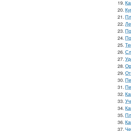
19.
Ка
20.
Ку
21.
Пл
22.
Ле
23.
По
24.
По
25.
Те
26.
Сл
27.
Уд
28.
Ор
29.
От
30.
Пе
31.
Пе
32.
Ка
33.
Уч
34.
Ка
35.
Пл
36.
Ка
37.
Че