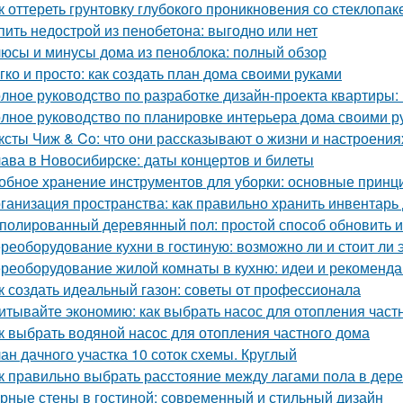
к оттереть грунтовку глубокого проникновения со стеклопа
пить недострой из пенобетона: выгодно или нет
юсы и минусы дома из пеноблока: полный обзор
гко и просто: как создать план дома своими руками
лное руководство по разработке дизайн-проекта квартиры:
лное руководство по планировке интерьера дома своими р
ксты Чиж & Co: что они рассказывают о жизни и настроени
ава в Новосибирске: даты концертов и билеты
обное хранение инструментов для уборки: основные принц
ганизация пространства: как правильно хранить инвентарь
полированный деревянный пол: простой способ обновить 
реоборудование кухни в гостиную: возможно ли и стоит ли 
реоборудование жилой комнаты в кухню: идеи и рекоменд
к создать идеальный газон: советы от профессионала
итывайте экономию: как выбрать насос для отопления част
к выбрать водяной насос для отопления частного дома
ан дачного участка 10 соток схемы. Круглый
к правильно выбрать расстояние между лагами пола в дер
рные стены в гостиной: современный и стильный дизайн