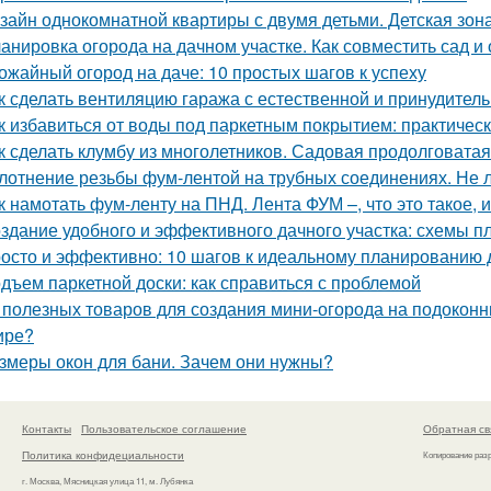
зайн однокомнатной квартиры с двумя детьми. Детская зон
анировка огорода на дачном участке. Как совместить сад и
ожайный огород на даче: 10 простых шагов к успеху
к сделать вентиляцию гаража с естественной и принудител
к избавиться от воды под паркетным покрытием: практичес
к сделать клумбу из многолетников. Садовая продолговата
лотнение резьбы фум-лентой на трубных соединениях. Не 
к намотать фум-ленту на ПНД. Лента ФУМ –, что это такое, 
здание удобного и эффективного дачного участка: схемы п
осто и эффективно: 10 шагов к идеальному планированию 
дъем паркетной доски: как справиться с проблемой
 полезных товаров для создания мини-огорода на подоконни
ире?
змеры окон для бани. Зачем они нужны?
Контакты
Пользовательское соглашение
Обратная св
Политика конфидециальности
Копирование раз
г. Москва, Мясницкая улица 11, м. Лубянка