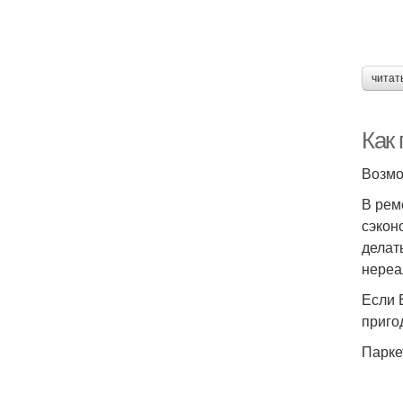
читат
Как
Возмо
В рем
сэкон
делат
нереа
Если 
приго
Парке