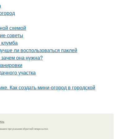
а
 огород
ьной схемой
кие советы
я клумба
лучше ли воспользоваться паклей
и зачем она нужна?
ланировки
дачного участка
ке. Как создать мини-огород в городской
язь
решено при указании обратной гиперссылки.